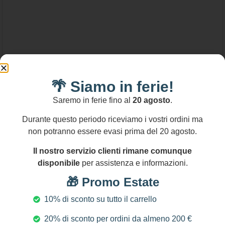
🌴 Siamo in ferie!
86,00
€
Saremo in ferie fino al
20 agosto
.
Orecchini siciliani con base in chiacchierino
Durante questo periodo riceviamo i vostri ordini ma
dorato e perle rosse e bianche
non potranno essere evasi prima del 20 agosto.
Aggiungi al carrello
Il nostro servizio clienti rimane comunque
disponibile
per assistenza e informazioni.
🎁 Promo Estate
10% di sconto su tutto il carrello
20% di sconto per ordini da almeno 200 €