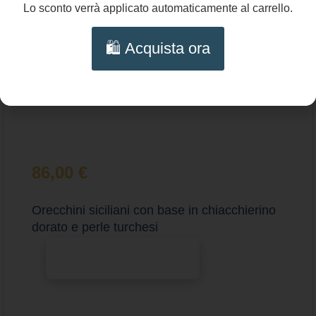
Lo sconto verrà applicato automaticamente al carrello.
🛍️ Acquista ora
86,00
€
Orecchini siciliani con base in chiacchierino
dorato e perle turchesi
Aggiungi al carrello