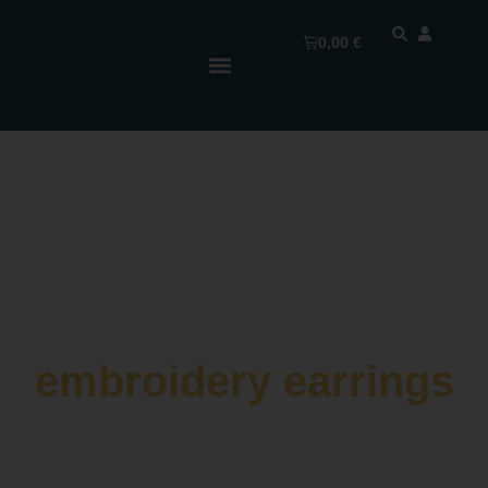
0,00
€
embroidery earrings