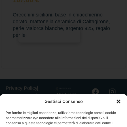
Orecchini siciliani, base in chiacchierino
dorato, mattonella ceramica di Caltagirone,
perle Maiorca bianche, argento 925, regalo
Aggiungi al carrello
per lei
Privacy Policy
Via Franz
Cookie Policy
Gestisci Consenso
Fischietti, 15
Informativa
90138
Spedizioni
Per fornire le migliori esperienze, utilizziamo tecnologie come i cookie
Palermo
per memorizzare e/o accedere alle informazioni del dispositivo. Il
Informativa
+39
consenso a queste tecnologie ci permetterà di elaborare dati come il
GPSR