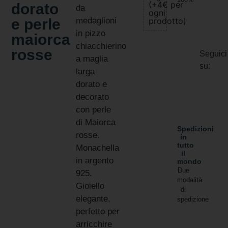
(+4€ per
dorato
da
ogni
e perle
medaglioni
prodotto)
in pizzo
maiorca
chiacchierino
rosse
Seguici
a maglia
su:
larga
dorato e
decorato
con perle
di Maiorca
Spedizioni
rosse.
in
tutto
Monachella
il
in argento
mondo
Due
925.
modalità
Gioiello
di
elegante,
spedizione
perfetto per
arricchire