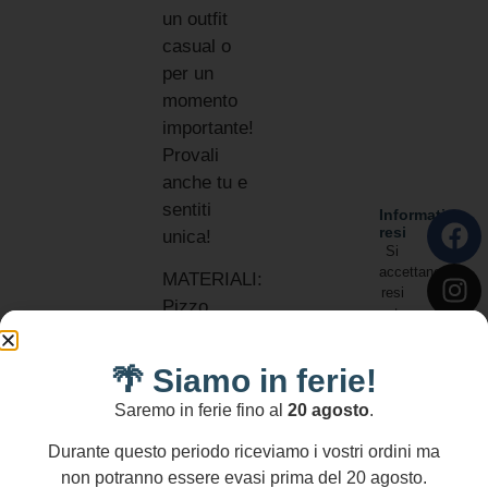
un outfit
casual o
per un
momento
importante!
Provali
anche tu e
sentiti
Informativa
resi
unica!
Si
accettano
MATERIALI:
resi
Pizzo
entro
Perle
14
gg
Maiorca
🌴 Siamo in ferie!
Argento
Saremo in ferie fino al
20 agosto
.
925
DIMENSIONI
Durante questo periodo riceviamo i vostri ordini ma
Lunghezza
non potranno essere evasi prima del 20 agosto.