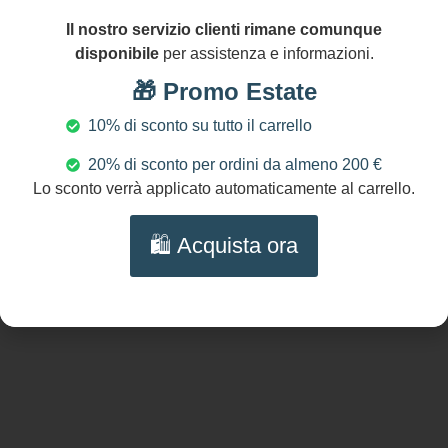
orecchino:
Il nostro servizio clienti rimane comunque
cm 7/2.8″
disponibile
per assistenza e informazioni.
NICHEL
AND LEAD
🎁 Promo Estate
FREE
10% di sconto su tutto il carrello
20% di sconto per ordini da almeno 200 €
Lo sconto verrà applicato automaticamente al carrello.
Prodotti Correlati
🛍️ Acquista ora