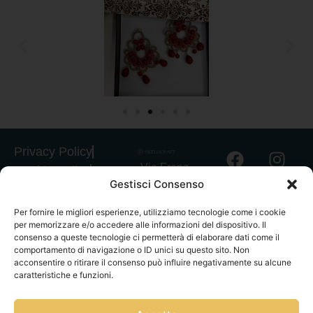
Privacy Policy
Via Franz
Cookie Policy
Gestisci Consenso
Fischietti, 15
Informativa
90138
Spedizioni
Per fornire le migliori esperienze, utilizziamo tecnologie come i cookie
Palermo
per memorizzare e/o accedere alle informazioni del dispositivo. Il
Informativa
+39
consenso a queste tecnologie ci permetterà di elaborare dati come il
GPSR
comportamento di navigazione o ID unici su questo sito. Non
3939546162
acconsentire o ritirare il consenso può influire negativamente su alcune
Termini e
info@sikeliac
caratteristiche e funzioni.
Condizioni
raft.com
Servizio Clienti
+39
|
Gestisci