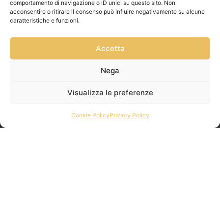
comportamento di navigazione o ID unici su questo sito. Non
acconsentire o ritirare il consenso può influire negativamente su alcune
caratteristiche e funzioni.
Accetta
Nega
Visualizza le preferenze
Cookie Policy
Privacy Policy
TEMPI DI EVASIONE DEGLI ORDINI, SPEDIZIONI E
CONSEGNA
I
tempi di lavorazione
degli ordini variano da 3 a 7 giorni
lavorativi quando gli articoli non sono disponibili al momento
dell’ordine o per articoli personalizzati. A questi vanno aggiunti