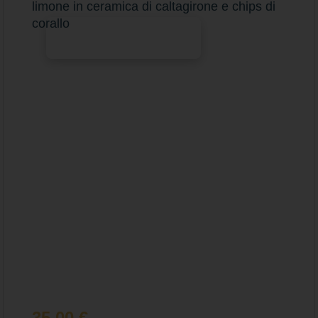
limone in ceramica di caltagirone e chips di
corallo
Aggiungi al carrello
35,00
€