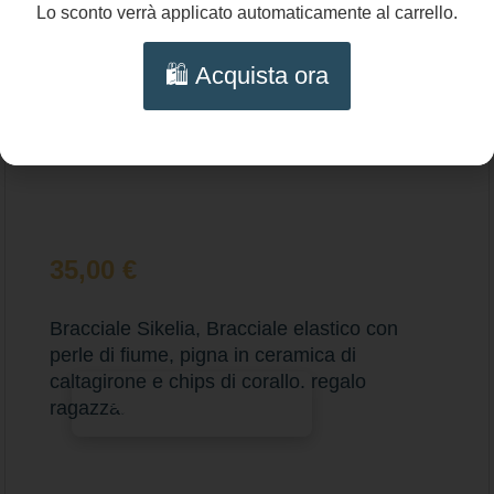
Lo sconto verrà applicato automaticamente al carrello.
🛍️ Acquista ora
35,00
€
Bracciale Sikelia, Bracciale elastico con
perle di fiume, pigna in ceramica di
caltagirone e chips di corallo. regalo
Aggiungi al carrello
ragazza.