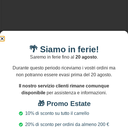
🌴 Siamo in ferie!
59,00
€
Saremo in ferie fino al
20 agosto
.
Bracciale mattonelle, Bracciale siciliano 3 fili
Durante questo periodo riceviamo i vostri ordini ma
di perle Maiorca, mattonella in ceramica di
non potranno essere evasi prima del 20 agosto.
Caltagirone e chips di corallo.
Aggiungi al carrello
Il nostro servizio clienti rimane comunque
disponibile
per assistenza e informazioni.
🎁 Promo Estate
10% di sconto su tutto il carrello
20% di sconto per ordini da almeno 200 €