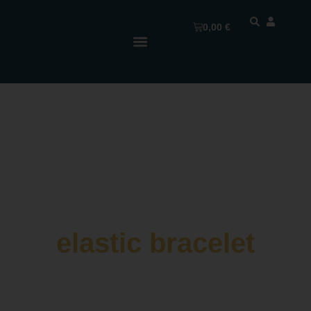
0,00
€
elastic bracelet