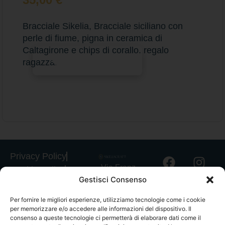
Bracciale Sikelia, Bracciale siciliano con
perle di fiume, pigna in ceramica di
Caltagirone e chips di corallo. regalo
Aggiungi al carrello
ragazza.
Privacy Policy
Via Franz
Cookie Policy
Gestisci Consenso
Fischietti, 15
Informativa
90138
Spedizioni
Per fornire le migliori esperienze, utilizziamo tecnologie come i cookie
Palermo
per memorizzare e/o accedere alle informazioni del dispositivo. Il
Informativa
+39
consenso a queste tecnologie ci permetterà di elaborare dati come il
GPSR