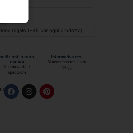
llo
ione regalo (+4€ per ogni prodotto)
pedizioni in tutto il
Informativa resi
mondo
Si accettano resi entro
Due modalità di
14 gg
spedizione
u: