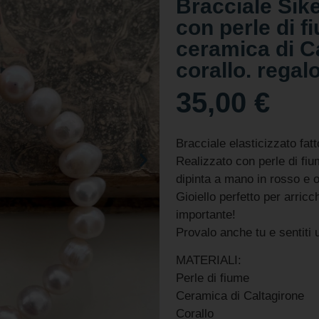
Bracciale Sike
con perle di f
ceramica di Ca
corallo. regal
35,00
€
Bracciale elasticizzato fat
Realizzato con perle di fiu
dipinta a mano in rosso e o
Gioiello perfetto per arric
importante!
Provalo anche tu e sentiti 
MATERIALI:
Perle di fiume
Ceramica di Caltagirone
Corallo