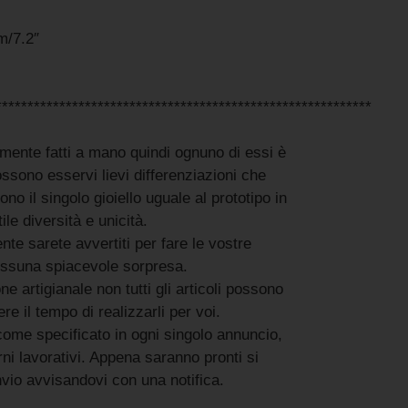
m/7.2″
***********************************************************
samente fatti a mano quindi ognuno di essi è
sono esservi lievi differenziazioni che
ono il singolo gioiello uguale al prototipo in
ile diversità e unicità.
nte sarete avvertiti per fare le vostre
essuna spiacevole sorpresa.
e artigianale non tutti gli articoli possono
e il tempo di realizzarli per voi.
come specificato in ogni singolo annuncio,
rni lavorativi. Appena saranno pronti si
nvio avvisandovi con una notifica.