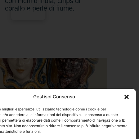
con Fichi d’India, chips di
corallo e perle di fiume.
Scegli
Gestisci Consenso
le migliori esperienze, utilizziamo tecnologie come i cookie per
e/o accedere alle informazioni del dispositivo. Il consenso a queste
i permetterà di elaborare dati come il comportamento di navigazione o ID
sto sito. Non acconsentire o ritirare il consenso può influire negativamente
ratteristiche e funzioni.