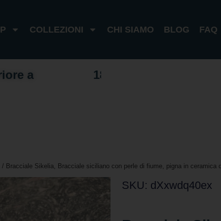
P
COLLEZIONI
CHI SIAMO
BLOG
FAQ
riore a
1
0
0
€
I
t
a
l
i
a
1
8
0
€
e
s
t
e
r
o
/ Bracciale Sikelia, Bracciale siciliano con perle di fiume, pigna in ceramica d
SKU: dXxwdq40ex