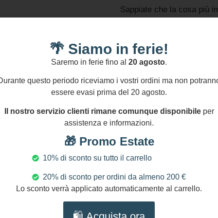
Sappiate che la cosa più im
contenti e soddisfatti sia p
nuovamente nel mio shop qu
🌴 Siamo in ferie!
durante ogni fase dell’acqu
anzi di contattarmi sempre 
Saremo in ferie fino al
20 agosto
.
aiutarvi.
Durante questo periodo riceviamo i vostri ordini ma non potrann
🔔 FAQ
essere evasi prima del 20 agosto.
Per qualsiasi informazione 
dei gioielli e materiali usa
Il nostro servizio clienti rimane comunque disponibile
per
shop.
assistenza e informazioni.
Grazie per avere visitato i
🎁 Promo Estate
In applicazione del GPSR il
SIKELIACRAFT, contatto em
10% di sconto su tutto il carrello
telefonico +393757750152.
20% di sconto per ordini da almeno 200 €
Lo sconto verrà applicato automaticamente al carrello.
Informazioni Aggiuntive
🛍️ Acquista ora