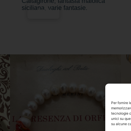
Caltagirone, fantasia maiolica
siciliana, varie fantasie.
Scegli
Per fornire 
memorizzare 
tecnologie c
unici su que
su alcune ca