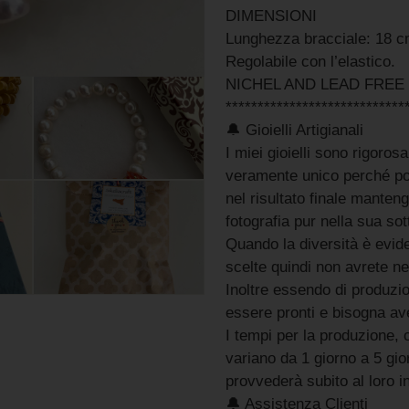
DIMENSIONI
Lunghezza bracciale: 18 c
Regolabile con l’elastico.
NICHEL AND LEAD FREE
****************************
🔔 Gioielli Artigianali
I miei gioielli sono rigoro
veramente unico perché pos
nel risultato finale manteng
fotografia pur nella sua sott
Quando la diversità è evide
scelte quindi non avrete n
Inoltre essendo di produzion
essere pronti e bisogna aver
I tempi per la produzione, 
variano da 1 giorno a 5 gio
provvederà subito al loro i
🔔 Assistenza Clienti