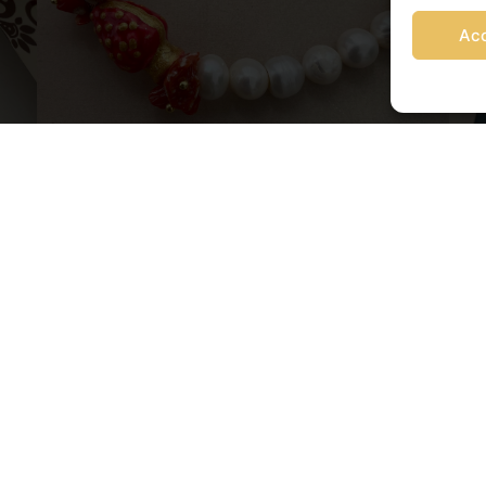
Ac
Via Franz Fischietti, 15 90138 Palermo
+39 3939546162
info@sikeliacraft.com