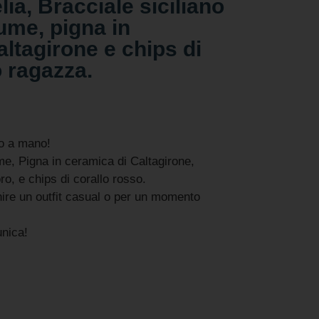
lia, Bracciale siciliano
iume, pigna in
ltagirone e chips di
o ragazza.
to a mano!
me, Pigna in ceramica di Caltagirone,
ro, e chips di corallo rosso.
chire un outfit casual o per un momento
unica!