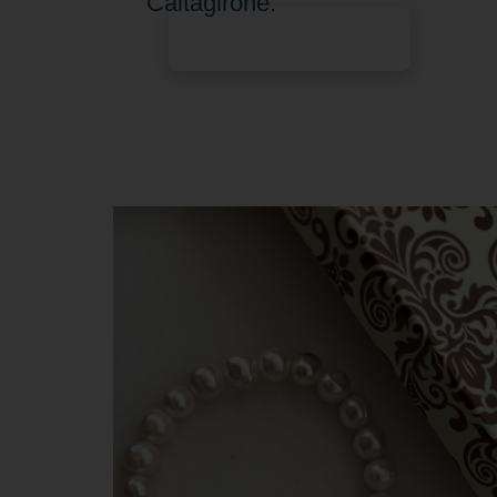
Caltagirone.
Aggiungi al carrello