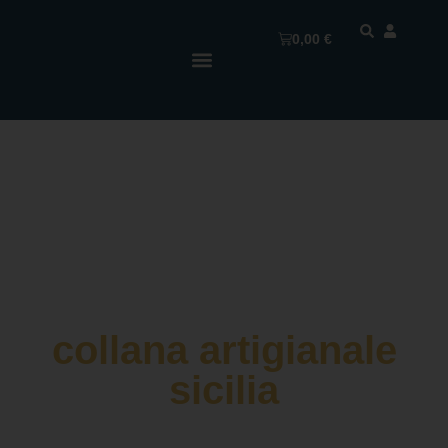
0,00
€
collana artigianale
sicilia