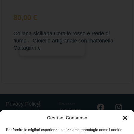
80,00
€
Collana siciliana Corallo rosso e Perle di
fiume – Gioiello artigianale con mattonella
Aggiungi al carrello
Caltagirone
Privacy Policy
Via Franz
Cookie Policy
Gestisci Consenso
Fischietti, 15
Informativa
90138
Spedizioni
Per fornire le migliori esperienze, utilizziamo tecnologie come i cookie
Palermo