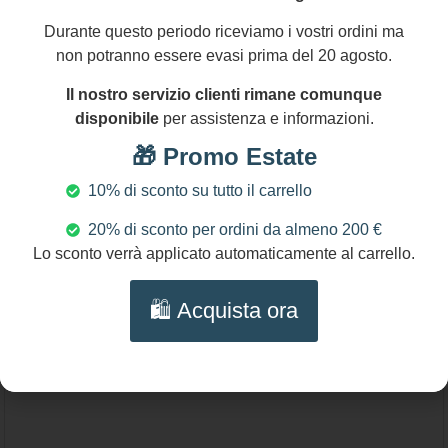
95,00
€
Durante questo periodo riceviamo i vostri ordini ma
non potranno essere evasi prima del 20 agosto.
Collana multifilo Corniola chiara – Choker
artigianale quattro fili con chiusura filigranata
Il nostro servizio clienti rimane comunque
Aggiungi al carrello
dorata
disponibile
per assistenza e informazioni.
🎁 Promo Estate
10% di sconto su tutto il carrello
20% di sconto per ordini da almeno 200 €
Lo sconto verrà applicato automaticamente al carrello.
🛍️ Acquista ora