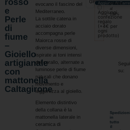
rosso
GPSR
Aggiungi Al Carre
protette
evocano il fascino del
e
al
Mediterraneo.
Aggiungi
100%
confezione
Perle
La sottile catena in
regalo
di
acciaio dorato
(+4€ per
ogni
accompagna perle
fiume
prodotto)
Maiorca rosse di
–
diverse dimensioni,
Gioiello
ispirate ai toni intensi
artigianale
del corallo, alternate a
Segui
con
luminose perle di fiume
su:
naturali che donano
mattonella
movimento e
Caltagirone
leggerezza al gioiello.
Elemento distintivo
della collana è la
Spedizion
mattonella laterale in
in
tutto
ceramica di
il