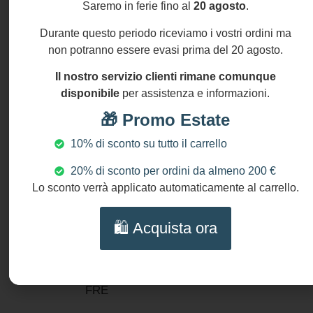
Si
Saremo in ferie fino al
20 agosto
.
artigianale unisce
accettano
resi
tradizione siciliana e
Durante questo periodo riceviamo i vostri ordini ma
entro
non potranno essere evasi prima del 20 agosto.
stile contemporaneo.
14
gg
Il nostro servizio clienti rimane comunque
MATERIALI
disponibile
per assistenza e informazioni.
Perle Maiorca
🎁 Promo Estate
Perle di fiume
Ceramica
10% di sconto su tutto il carrello
decorata
20% di sconto per ordini da almeno 200 €
Acciaio inox
Lo sconto verrà applicato automaticamente al carrello.
dorato
DIMENSIONI
🛍️ Acquista ora
Lunghezza collana: 60
cm (24″)
NICKEL AND LEAD
FRE