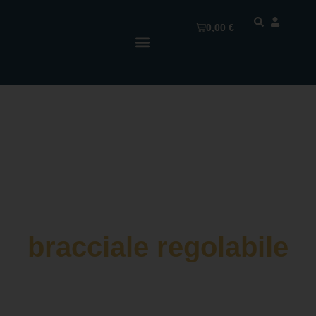
0,00
€
bracciale regolabile