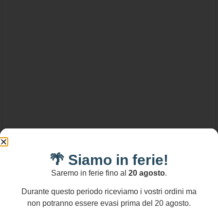
43,00
€
-
98,00
€
🌴 Siamo in ferie!
Saremo in ferie fino al
20 agosto
.
Bracciale mattonelle ceramica di caltagirone,
polipo e cavalluccio marino, perle di fiume,
Durante questo periodo riceviamo i vostri ordini ma
bracciale caltagirone. regalo per lei.
non potranno essere evasi prima del 20 agosto.
Scegli