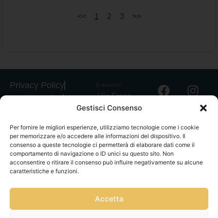
<<
1
2
3
>>
Privacy Policy
Via Franz
Cookie Policy
Gestisci Consenso
Fischietti, 15
Informativa
90138
Spedizioni
Per fornire le migliori esperienze, utilizziamo tecnologie come i cookie
Palermo
per memorizzare e/o accedere alle informazioni del dispositivo. Il
Informativa
+39
consenso a queste tecnologie ci permetterà di elaborare dati come il
GPSR
comportamento di navigazione o ID unici su questo sito. Non
3939546162
acconsentire o ritirare il consenso può influire negativamente su alcune
Termini e
info@sikeliac
caratteristiche e funzioni.
Condizioni
raft.com
Servizio Clienti
+39
|
Gestisci
Accetta
3757750152
consensi
P.IVA