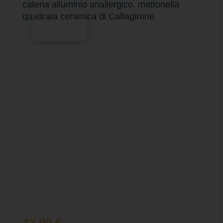
catena alluminio anallergico, mattonella
quadrata ceramica di Caltagirone
Scegli
32,00
€