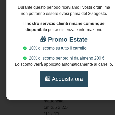
gg
Ceramica di
Durante questo periodo riceviamo i vostri ordini ma
Caltagirone
non potranno essere evasi prima del 20 agosto.
Pietra lavica
Il nostro servizio clienti rimane comunque
Microperle di
disponibile
per assistenza e informazioni.
fiume
Acciaio
🎁 Promo Estate
inossidabile
10% di sconto su tutto il carrello
Oro
DIMENSIONI
20% di sconto per ordini da almeno 200 €
Lunghezza
Lo sconto verrà applicato automaticamente al carrello.
bracciale: da
cm 19 a 23
🛍️ Acquista ora
(from 7.6″ to
9.2″)
Dimensioni
mattonella:
cm 2,5 x 2,5
(1″ x 1″)