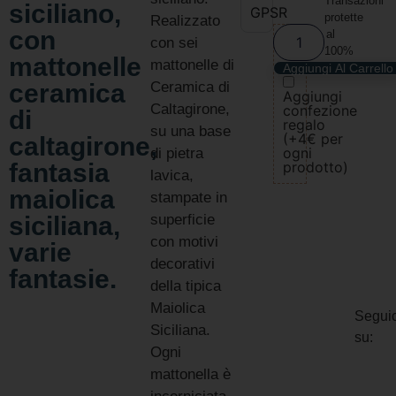
Transazioni
siciliano,
GPSR
protette
Realizzato
con
al
con sei
100%
mattonelle
mattonelle di
Aggiungi Al Carrello
ceramica
Ceramica di
Aggiungi
Caltagirone,
confezione
di
regalo
su una base
(+4€ per
caltagirone,
ogni
di pietra
fantasia
prodotto)
lavica,
maiolica
stampate in
siciliana,
superficie
con motivi
varie
decorativi
fantasie.
della tipica
Maiolica
Seguic
Siciliana.
su:
Ogni
mattonella è