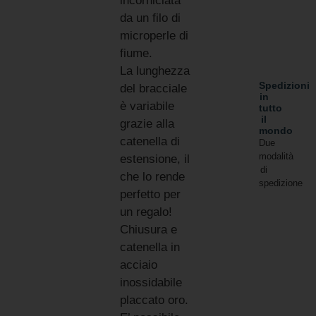
incorniciata
da un filo di
microperle di
fiume.
La lunghezza
Spedizioni
del bracciale
in
è variabile
tutto
il
grazie alla
mondo
catenella di
Due
modalità
estensione, il
di
che lo rende
spedizione
perfetto per
un regalo!
Chiusura e
catenella in
acciaio
inossidabile
placcato oro.