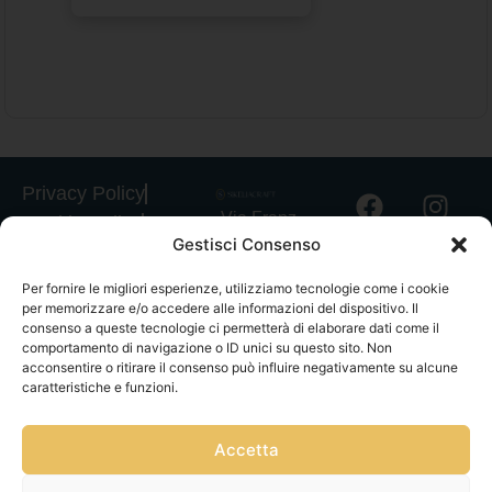
Privacy Policy
Via Franz
Cookie Policy
Gestisci Consenso
Fischietti, 15
Informativa
90138
Spedizioni
Per fornire le migliori esperienze, utilizziamo tecnologie come i cookie
Palermo
per memorizzare e/o accedere alle informazioni del dispositivo. Il
Informativa
+39
consenso a queste tecnologie ci permetterà di elaborare dati come il
GPSR
comportamento di navigazione o ID unici su questo sito. Non
3939546162
acconsentire o ritirare il consenso può influire negativamente su alcune
Termini e
info@sikeliac
caratteristiche e funzioni.
Condizioni
raft.com
Servizio Clienti
+39
|
Gestisci
Accetta
3757750152
consensi
P.IVA