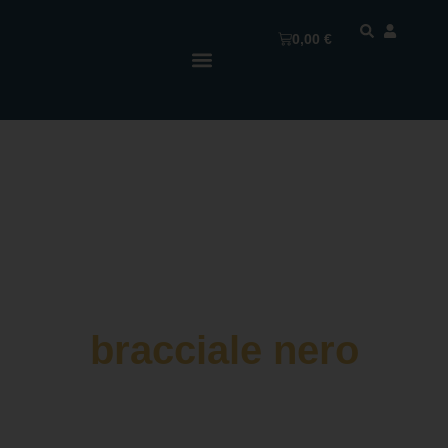
0,00
€
bracciale nero