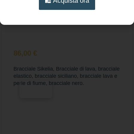
🛍️ Acquista ora
86,00
€
Bracciale Sikelia, Bracciale di lava, bracciale
elastico, bracciale siciliano, bracciale lava e
perle di fiume, bracciale nero.
Scegli