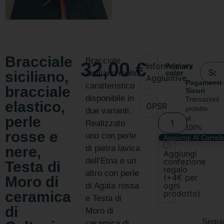
Bracciale
Bracciale
32,00
€
Informazioni
Primary
siciliano,
siciliano molto
color
Aggiuntive
Pagamenti
caratteristico
bracciale
Sicuri
disponibile in
Transazioni
elastico,
GPSR
protette
due varianti.
perle
al
Realizzato
100%
rosse e
uno con perle
Aggiungi Al Carrell
nere,
di pietra lavica
Aggiungi
dell’Etna e un
confezione
Testa di
regalo
altro con perle
(+4€ per
Moro di
ogni
di Agata rossa
ceramica
prodotto)
e Testa di
di
Moro di
Segui
ceramica di