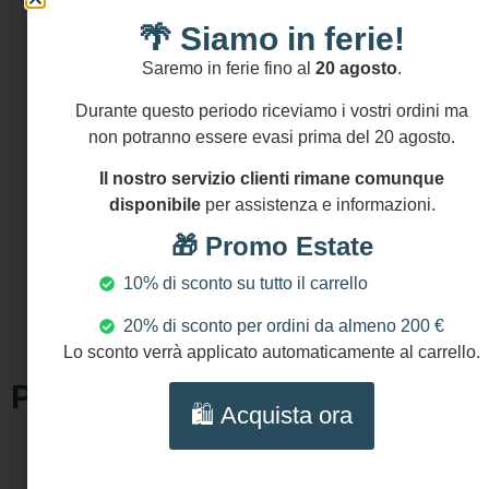
Bracciale
🌴 Siamo in ferie!
elastico con
Saremo in ferie fino al
20 agosto
.
dimensione
adattabile al
Durante questo periodo riceviamo i vostri ordini ma
polso di tutti
non potranno essere evasi prima del 20 agosto.
Diametro
Il nostro servizio clienti rimane comunque
tamburello:
disponibile
per assistenza e informazioni.
cm 3,5 (1.4″)
NICHEL AND
🎁 Promo Estate
LEAD FREE
10% di sconto su tutto il carrello
20% di sconto per ordini da almeno 200 €
Lo sconto verrà applicato automaticamente al carrello.
Prodotti Correlati
🛍️ Acquista ora