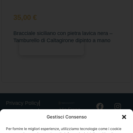
35,00
€
Bracciale siciliano con pietra lavica nera –
Tamburello di Caltagirone dipinto a mano
Aggiungi al carrello
Privacy Policy
Via Franz
Cookie Policy
Gestisci Consenso
Fischietti, 15
Informativa
90138
Spedizioni
Per fornire le migliori esperienze, utilizziamo tecnologie come i cookie
Palermo