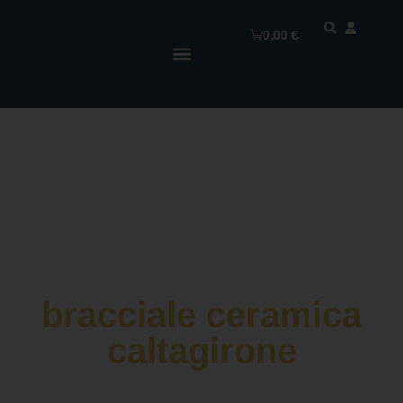
0,00
€
bracciale ceramica
caltagirone