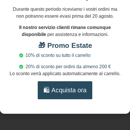
86,00
€
Durante questo periodo riceviamo i vostri ordini ma
non potranno essere evasi prima del 20 agosto.
Bracciale mattonelle, Bracciale siciliano, con
mattonelle ceramica di caltagirone, fantasia
Il nostro servizio clienti rimane comunque
Scegli
maiolica siciliana, varie fantasie.
disponibile
per assistenza e informazioni.
🎁 Promo Estate
10% di sconto su tutto il carrello
20% di sconto per ordini da almeno 200 €
Lo sconto verrà applicato automaticamente al carrello.
🛍️ Acquista ora