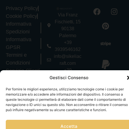
Privacy Policy
Via Franz
Cookie Policy
Fischietti, 15
Informativa
90138
Spedizioni
Palermo
Informativa
+39
GPSR
3939546162
Termini e
info@sikeliac
Condizioni
raft.com
Servizio Clienti
+39
|
Gestisci
3757750152
Gestisci Consenso
consensi
P.IVA
Per fornire le migliori esperienze, utilizziamo tecnologie come i cookie per
07327320821
memorizzare e/o accedere alle informazioni del dispositivo. Il consenso a
Copyright © Tutti
queste tecnologie ci permetterà di elaborare dati come il comportamento di
i diritti riservati
navigazione o ID unici su questo sito. Non acconsentire o ritirare il consenso
può influire negativamente su alcune caratteristiche e funzioni.
Accetta