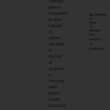
centrale
bianca.
Disponibili
Spedizioni
in
in altre
tutto
varianti
il
mondo
di
Due
colore,
modalità
secondo
di
spedizione
le
opzioni
di
acquisto,
a
seconda
delle
pietre
scelte.
Orecchini