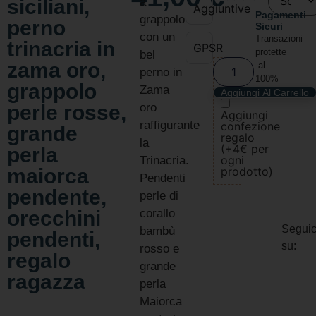
siciliani,
a
Aggiuntive
Pagamenti
grappolo
perno
Sicuri
con un
Transazioni
trinacria in
GPSR
protette
bel
zama oro,
al
perno in
100%
grappolo
Zama
Aggiungi Al Carrello
perle rosse,
oro
Aggiungi
raffigurante
confezione
grande
regalo
la
(+4€ per
perla
ogni
Trinacria.
maiorca
prodotto)
Pendenti
pendente,
perle di
orecchini
corallo
Seguic
bambù
pendenti,
su:
rosso e
regalo
grande
ragazza
perla
Maiorca