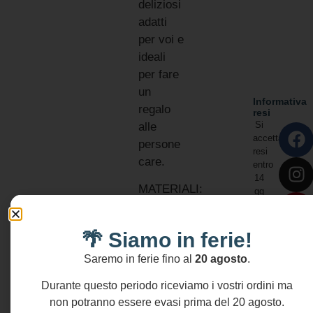
deliziosi
adatti
per voi e
ideali
per fare
un
Informativa
regalo
resi
Si
alle
accettano
persone
resi
care.
entro
14
MATERIALI:
gg
Zama
oro
🌴 Siamo in ferie!
Corallo
bambu
Saremo in ferie fino al
20 agosto
.
Perle
Durante questo periodo riceviamo i vostri ordini ma
Maiorca
non potranno essere evasi prima del 20 agosto.
DIMENSIONI