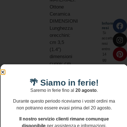
Ottone
Ceramica
DIMENSIONI
Informativa
resi
Lunghezza
Si
orecchini:
accettano
cm 3,5
resi
entro
(1.4″)
14
dimensioni
gg
cuore: cm
1,5 x cm
1,8 (0.6″ x
🌴 Siamo in ferie!
0.72″)
Saremo in ferie fino al
20 agosto
.
NICHEL
AND
Durante questo periodo riceviamo i vostri ordini ma
LEAD
non potranno essere evasi prima del 20 agosto.
FREE
Il nostro servizio clienti rimane comunque
disponibile
per assistenza e informazioni.