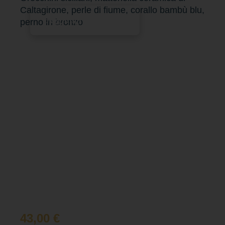
Caltagirone, perle di fiume, corallo bambù blu,
Aggiungi al carrello
perno in bronzo
43,00
€