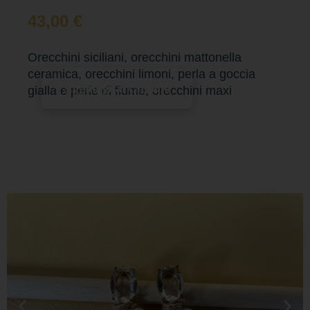
43,00
€
Orecchini siciliani, orecchini mattonella
ceramica, orecchini limoni, perla a goccia
Aggiungi al carrello
gialla e perle di fiume, orecchini maxi