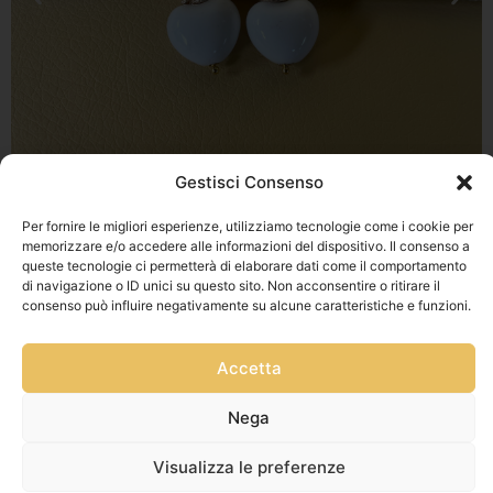
Gestisci Consenso
Per fornire le migliori esperienze, utilizziamo tecnologie come i cookie per
memorizzare e/o accedere alle informazioni del dispositivo. Il consenso a
Privacy Policy
queste tecnologie ci permetterà di elaborare dati come il comportamento
Via Franz
Cookie Policy
di navigazione o ID unici su questo sito. Non acconsentire o ritirare il
Fischietti, 15
consenso può influire negativamente su alcune caratteristiche e funzioni.
Informativa
90138
Spedizioni
Palermo
Accetta
Informativa
+39
GPSR
3939546162
Nega
Termini e
info@sikeliac
Condizioni
raft.com
Visualizza le preferenze
Servizio Clienti
+39