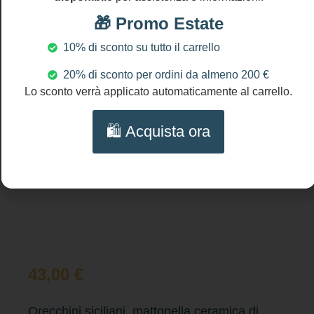
🎁 Promo Estate
Prodotti Correlati
10% di sconto su tutto il carrello
20% di sconto per ordini da almeno 200 €
Lo sconto verrà applicato automaticamente al carrello.
🛍️ Acquista ora
43,00
€
Orecchini siciliani, mattonella ceramica di