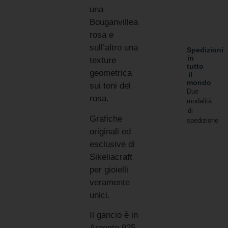
una
Bouganvillea
rosa e
sull’altro una
Spedizioni
in
texture
tutto
geometrica
il
mondo
sui toni del
Due
rosa.
modalità
di
Grafiche
spedizione
originali ed
esclusive di
Sikeliacraft
per gioielli
veramente
unici.
Il gancio è in
Argento 925