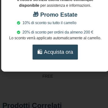
Argento 925
disponibile
per assistenza e informazioni.
legno
🎁 Promo Estate
cotone
DIMENSIONI
10% di sconto su tutto il carrello
Lunghezza
20% di sconto per ordini da almeno 200 €
orecchini:
Lo sconto verrà applicato automaticamente al carrello.
cm 10 (4″)
diametro
🛍️ Acquista ora
medaglione:
cm 5 (2″)
NICHEL
AND LEAD
FREE
Prodotti Correlati