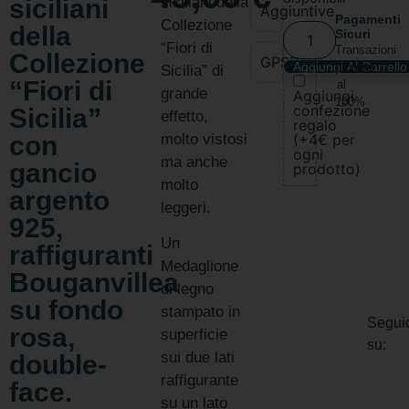
siciliani
siciliani della
Aggiuntive
Pagamenti
Collezione
della
Sicuri
“Fiori di
Transazioni
Collezione
GPSR
Aggiungi Al Carrello
protette
Sicilia” di
“Fiori di
al
grande
Aggiungi
100%
confezione
Sicilia”
effetto,
regalo
con
molto vistosi
(+4€ per
ogni
ma anche
gancio
prodotto)
molto
argento
leggeri.
925,
Un
raffiguranti
Medaglione
Bouganvillea
di legno
su fondo
stampato in
Segui
rosa,
superficie
su:
sui due lati
double-
raffigurante
face.
su un lato