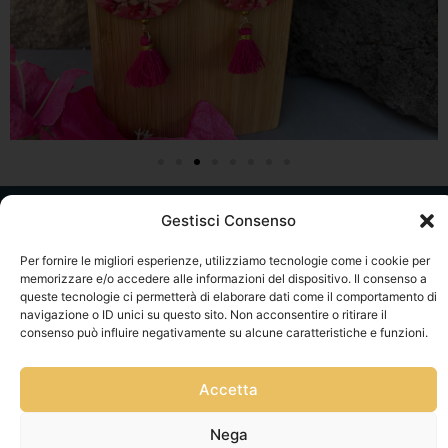
Privacy Policy
Gestisci Consenso
Via Franz
Cookie Policy
Per fornire le migliori esperienze, utilizziamo tecnologie come i cookie per
Fischietti, 15
Informativa
memorizzare e/o accedere alle informazioni del dispositivo. Il consenso a
90138
queste tecnologie ci permetterà di elaborare dati come il comportamento di
Spedizioni
Palermo
navigazione o ID unici su questo sito. Non acconsentire o ritirare il
Informativa
consenso può influire negativamente su alcune caratteristiche e funzioni.
+39
GPSR
3939546162
Termini e
info@sikeliac
Accetta
Condizioni
raft.com
Nega
Servizio Clienti
+39
|
Gestisci