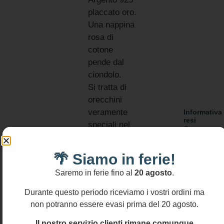
placcato oro.
Una nappina
rosa di
cotone
pende dal
ciondolo.
Si tratta di
orecchini
veramente
Informativa
resi
speciali nel
Si
loro genere
accettano
resi
che
🌴 Siamo in ferie!
entro
esprimono
14
Saremo in ferie fino al
20 agosto
.
uno stile
gg
molto
Durante questo periodo riceviamo i vostri ordini ma
raffinato.
non potranno essere evasi prima del 20 agosto.
MATERIALI:
Il nostro servizio clienti rimane comunque