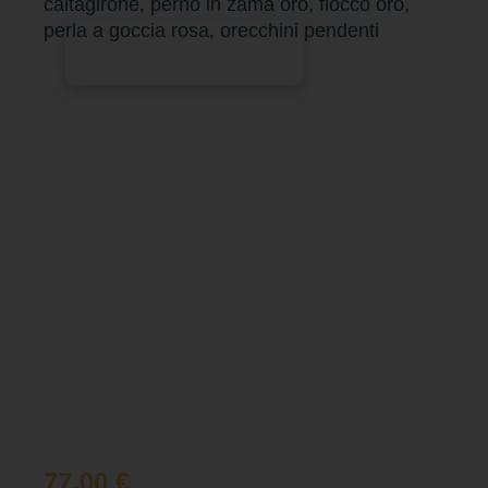
caltagirone, perno in zama oro, fiocco oro,
perla a goccia rosa, orecchini pendenti
Aggiungi al carrello
77,00
€