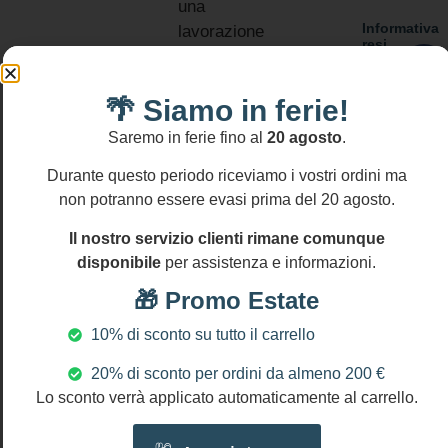
una
Informativa
lavorazione
resi
artigianale
Si
che rivela
accettano
resi
🌴 Siamo in ferie!
molta
entro
abilità.
Saremo in ferie fino al
20 agosto
.
14
gg
MATERIALI:
Durante questo periodo riceviamo i vostri ordini ma
Zama
non potranno essere evasi prima del 20 agosto.
Ceramica
Il nostro servizio clienti rimane comunque
cristalli
disponibile
per assistenza e informazioni.
Perla
maiorca
🎁 Promo Estate
DIMENSIONI
10% di sconto su tutto il carrello
Lunghezza
orecchini:
20% di sconto per ordini da almeno 200 €
cm 6 (2.4″)
Lo sconto verrà applicato automaticamente al carrello.
NICHEL
AND LEAD