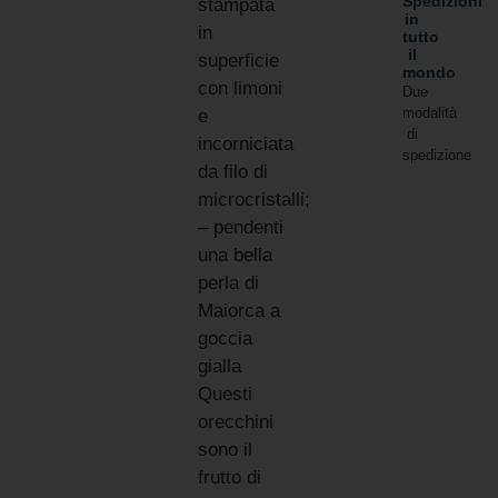
Spedizioni
stampata
in
in
tutto
il
superficie
mondo
con limoni
Due
modalità
e
di
incorniciata
spedizione
da filo di
microcristalli;
– pendenti
una bella
perla di
Maiorca a
goccia
gialla
Questi
orecchini
sono il
frutto di