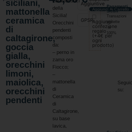
siciliani,
caratteristici
Aggiuntive
Pagamenti
della
mattonella
Aggiungi Al Carrello
Sicuri
Sicilia!
Transazioni
ceramica
GPSR
Aggiungi
protette
Orecchini
confezione
di
al
pendenti
regalo
100%
(+4€ per
caltagirone,
composti
ogni
goccia
da:
prodotto)
– perno in
gialla,
zama oro
orecchini
Fiocco;
limoni,
–
maiolica,
mattonella
Seguic
orecchini
di
su:
Ceramica
pendenti
di
Caltagirone,
su base
lavica,