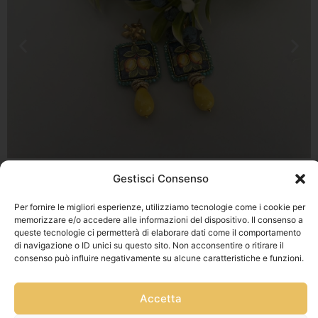
Gestisci Consenso
Per fornire le migliori esperienze, utilizziamo tecnologie come i cookie per
Privacy Policy
memorizzare e/o accedere alle informazioni del dispositivo. Il consenso a
Via Franz
Cookie Policy
queste tecnologie ci permetterà di elaborare dati come il comportamento
di navigazione o ID unici su questo sito. Non acconsentire o ritirare il
Fischietti, 15
Informativa
consenso può influire negativamente su alcune caratteristiche e funzioni.
90138
Spedizioni
Palermo
Informativa
Accetta
+39
GPSR
3939546162