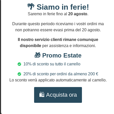
MATERIALI:
Durante questo periodo riceviamo i vostri ordini ma
Ceramica
Informativa
non potranno essere evasi prima del 20 agosto.
resi
di
Si
Il nostro servizio clienti rimane comunque
Caltagirone
accettano
disponibile
per assistenza e informazioni.
resi
Agata
entro
bianca
🎁 Promo Estate
14
Ottone
gg
10% di sconto su tutto il carrello
DIMENSIONI
Lunghezza
20% di sconto per ordini da almeno 200 €
orecchini:
Lo sconto verrà applicato automaticamente al carrello.
cm 7
(2.8″)
🛍️ Acquista ora
diametro
mattonella:
cm 2
(0.8″)
lunghezza
goccia