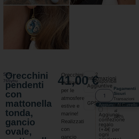
Orecchini
SKU:
2
Orecchini
41,00
€
Informazioni
765yhu
disponibili
pendenti
siciliani
Aggiuntive
Pagamenti
per le
con
Sicuri
atmosfere
Transazioni
mattonella
GPSR
Aggiungi Al Carrello
protette
estive e
tonda,
al
marine!
Aggiungi
100%
confezione
gancio
Realizzati
regalo
ovale,
con
(+4€ per
ogni
gancio
mattonella
prodotto)