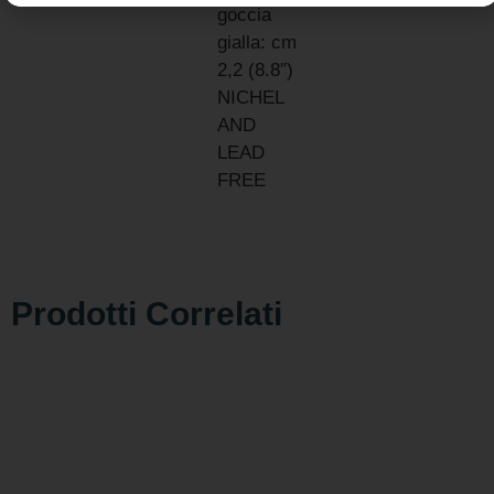
gialla: cm
2,2 (8.8″)
NICHEL
AND
LEAD
FREE
Prodotti Correlati