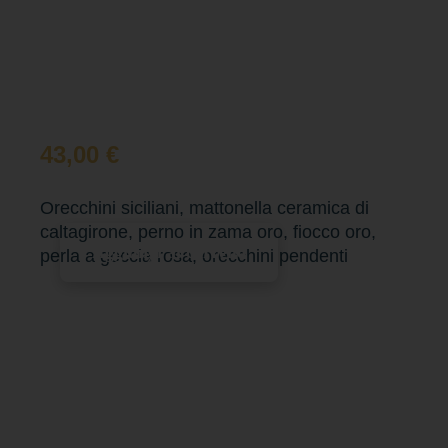
43,00
€
Orecchini siciliani, mattonella ceramica di
caltagirone, perno in zama oro, fiocco oro,
Aggiungi al carrello
perla a goccia rosa, orecchini pendenti