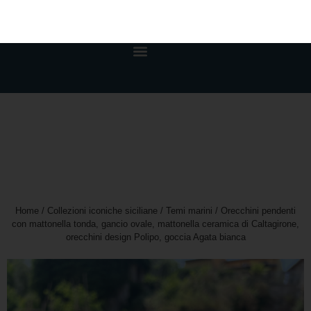
0,00
€
Home
/
Collezioni iconiche siciliane
/
Temi marini
/ Orecchini pendenti
con mattonella tonda, gancio ovale, mattonella ceramica di Caltagirone,
orecchini design Polipo, goccia Agata bianca