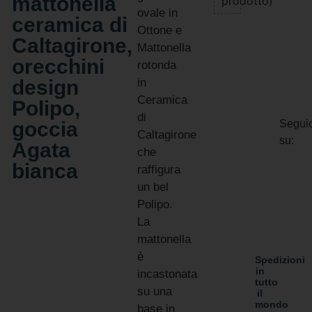
ovale in
ceramica di
Ottone e
Caltagirone,
Mattonella
orecchini
rotonda
design
in
Ceramica
Polipo,
di
goccia
Seguic
Caltagirone
su:
Agata
che
bianca
raffigura
un bel
Polipo.
La
mattonella
è
Spedizioni
in
incastonata
tutto
su una
il
mondo
base in
Due