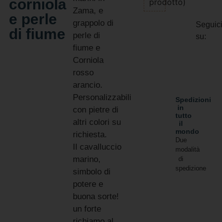
corniola
prodotto)
Zama, e
e perle
grappolo di
Seguic
di fiume
perle di
su:
fiume e
Corniola
rosso
arancio.
Personalizzabili
Spedizioni
in
con pietre di
tutto
altri colori su
il
mondo
richiesta.
Due
Il cavalluccio
modalità
marino,
di
spedizione
simbolo di
potere e
buona sorte!
un forte
richiamo al