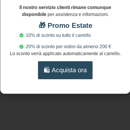
orecchini:
Il nostro servizio clienti rimane comunque
cm 9 (3.6″)
disponibile
per assistenza e informazioni.
NICHEL AND
🎁 Promo Estate
LEAD FREE
10% di sconto su tutto il carrello
20% di sconto per ordini da almeno 200 €
Lo sconto verrà applicato automaticamente al carrello.
Prodotti Correlati
🛍️ Acquista ora