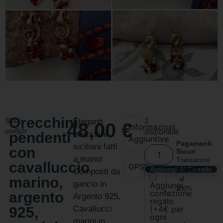
Orecchini
SKU:
2
Eleganti
48,00
€
Informazioni
cor8j2r
disponibili
pendenti
orecchini
Aggiuntive
Pagamenti
siciliani fatti
con
Sicuri
a mano!
Transazioni
cavalluccio
GPSR
Aggiungi Al Carrello
protette
Composti da
marino,
al
gancio in
Aggiungi
100%
confezione
argento
Argento 925,
regalo
925,
Cavallucci
(+4€ per
ogni
marini in