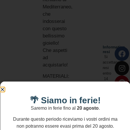
Mediterraneo,
che
indosserai
con questo
bellissimo
gioiello!
Informativa
Che aspetti
resi
Si
ad
accettano
acquistarlo!
resi
entro
MATERIALI:
14
Argento 925
gg
Perle di
fiume
🌴 Siamo in ferie!
Corniola
Saremo in ferie fino al
20 agosto
.
Zama
Durante questo periodo riceviamo i vostri ordini ma
DIMENSIONI
non potranno essere evasi prima del 20 agosto.
Lunghezza