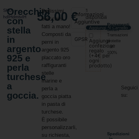
Orecchini
SKU:
1
Bellissimi
56,00
€
Informazioni
hdIHdmtvIH
disponibili
con
orecchini
Aggiuntive
Pagamenti
fatti a mano!
stella
Aggiungi Al Carrello
Sicuri
Composti da
Transazioni
in
GPSR
Aggiungi
protette
perni in
confezione
argento
al
argento 925
regalo
100%
(+4€ per
925 e
placcato oro
ogni
perla
raffiguranti
prodotto)
stelle
turchese
marine e
a
Seguici
perla a
goccia.
su:
goccia piatta
in pasta di
turchese.
È possibile
personalizzarli,
Spedizioni
su richiesta,
in