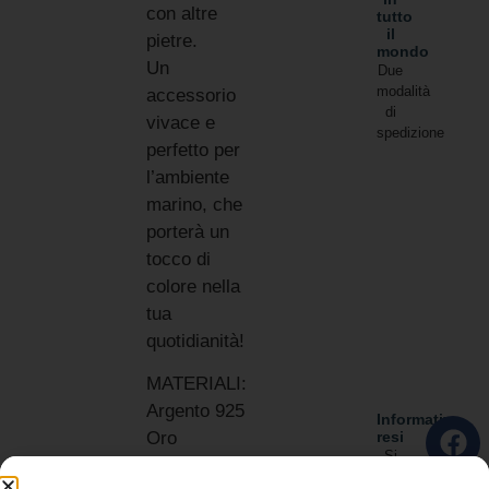
con altre
tutto
il
pietre.
mondo
Un
Due
modalità
accessorio
di
vivace e
spedizione
perfetto per
l’ambiente
marino, che
porterà un
tocco di
colore nella
tua
quotidianità!
MATERIALI:
Argento 925
Informativa
resi
Oro
Si
Pasta di
accettano