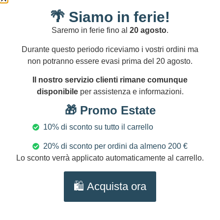
turchese
resi
🌴 Siamo in ferie!
entro
DIMENSIONI
14
Lunghezza
Saremo in ferie fino al
20 agosto
.
gg
orecchini:
Durante questo periodo riceviamo i vostri ordini ma
circa 5
non potranno essere evasi prima del 20 agosto.
cm/2″
Dimensioni
Il nostro servizio clienti rimane comunque
goccia: cm
disponibile
per assistenza e informazioni.
18 x 25/7.2
🎁 Promo Estate
x 10″
NICHEL
10% di sconto su tutto il carrello
AND LEAD
20% di sconto per ordini da almeno 200 €
FREE
Lo sconto verrà applicato automaticamente al carrello.
🛍️ Acquista ora
Prodotti Correlati