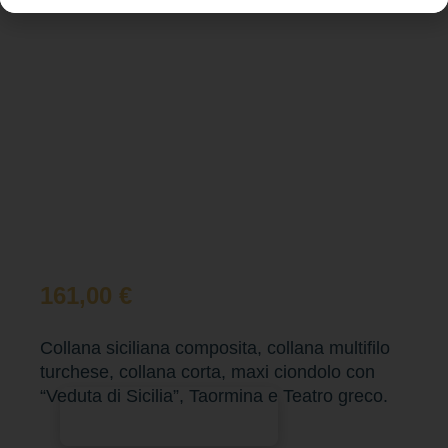
161,00
€
Collana siciliana composita, collana multifilo
turchese, collana corta, maxi ciondolo con
“Veduta di Sicilia”, Taormina e Teatro greco.
Aggiungi al carrello