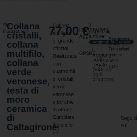
Collana
SKU:
1
Collana
77,00
€
Informazioni
mora145ngtf
disponibili
cristalli,
siciliana
Aggiuntive
Pagamenti
di grande
collana
Aggiungi Al Carrello
Sicuri
effetto!
Transazioni
multifilo,
GPSR
Aggiungi
protette
Realizzata
confezione
collana
al
con
regalo
100%
(+4€ per
verde
quattro fili
ogni
veronese,
di cristalli
prodotto)
verde
testa di
veronese
moro
e borchie
ceramica
in ottone.
di
Completa
Seguic
Caltagirone.
il gioiello
su:
un