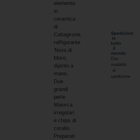
elemento
in
ceramica
di
Spedizioni
Caltagirone,
in
raffigurante
tutto
il
Testa di
mondo
Moro,
Due
modalità
dipinto a
di
mano.
spedizione
Due
grandi
perle
Maiorca
irregolari
e chips di
corallo.
Preparati