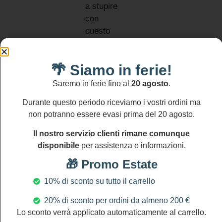
a stupire
con
questo
accessorio
irrinunciabile!
🌴 Siamo in ferie!
Informativa
resi
MATERIALI:
Saremo in ferie fino al
20 agosto
.
Si
Cristalli
accettano
Ceramica
resi
Durante questo periodo riceviamo i vostri ordini ma
entro
di
non potranno essere evasi prima del 20 agosto.
14
Caltagirone
gg
Il nostro servizio clienti rimane comunque
Perle
disponibile
per assistenza e informazioni.
Maiorca
Corallo
🎁 Promo Estate
Ottone
10% di sconto su tutto il carrello
DIMENSIONI
Lunghezza
20% di sconto per ordini da almeno 200 €
collana:
Lo sconto verrà applicato automaticamente al carrello.