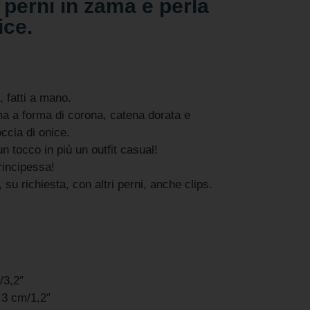
perni in zama e perla
ice.
, fatti a mano.
a a forma di corona, catena dorata e
ccia di onice.
un tocco in più un outfit casual!
rincipessa!
, su richiesta, con altri perni, anche clips.
/3,2″
 3 cm/1,2″