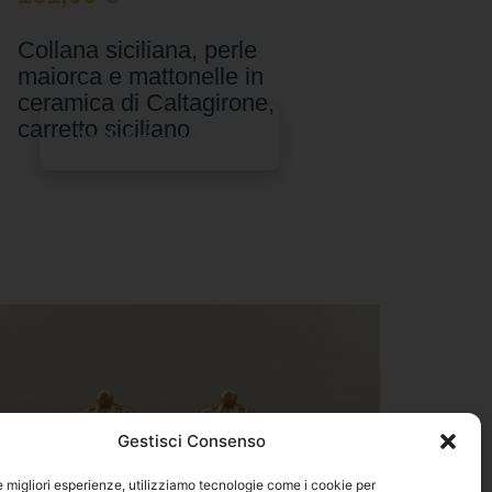
Collana siciliana, perle
maiorca e mattonelle in
ceramica di Caltagirone,
carretto siciliano.
Aggiungi al carrello
Gestisci Consenso
le migliori esperienze, utilizziamo tecnologie come i cookie per