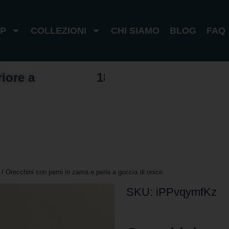
P
COLLEZIONI
CHI SIAMO
BLOG
FAQ
riore a
1
0
0
€
I
t
a
l
a
1
8
0
€
e
s
t
e
o
/ Orecchini con perni in zama e perla a goccia di onice.
SKU: iPPvqymfKz