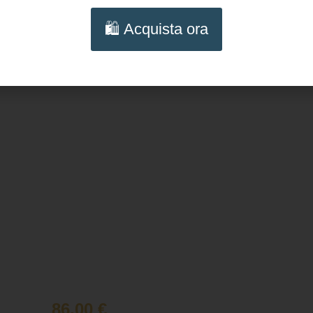
🛍️ Acquista ora
86,00
€