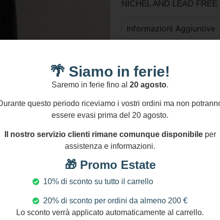
NICHEL AND LEAD FREE
Informazioni Aggiuntive
GPSR
🌴 Siamo in ferie!
2 disponibili
Saremo in ferie fino al
20 agosto
.
Aggiungi Al Carre
Durante questo periodo riceviamo i vostri ordini ma non potrann
Aggiungi confez
essere evasi prima del 20 agosto.
Il nostro servizio clienti rimane comunque disponibile
per
assistenza e informazioni.
Pagamenti Sicuri
S
Transazioni protette al
🎁 Promo Estate
100%
10% di sconto su tutto il carrello
20% di sconto per ordini da almeno 200 €
Seguici s
Lo sconto verrà applicato automaticamente al carrello.