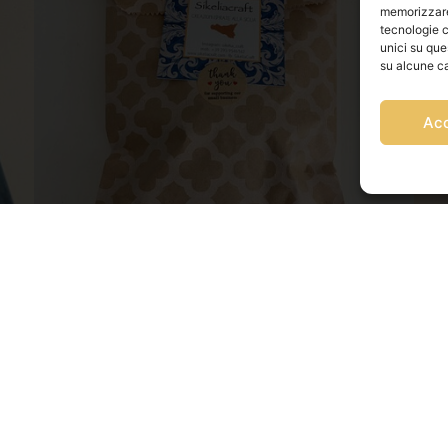
memorizzare 
tecnologie c
unici su que
su alcune ca
Ac