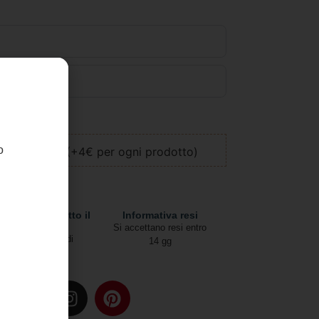
llo
o
ione regalo (+4€ per ogni prodotto)
pedizioni in tutto il
Informativa resi
mondo
Si accettano resi entro
Due modalità di
14 gg
spedizione
u: