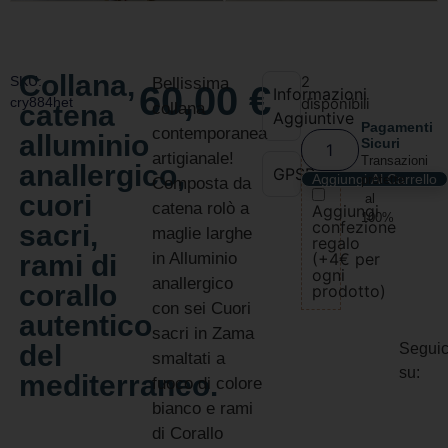
Collana,
SKU:
2
Bellissima
60,00
€
Informazioni
cry884het
disponibili
catena
collana
Aggiuntive
Pagamenti
contemporanea
alluminio
Sicuri
artigianale!
Transazioni
anallergico,
GPSR
Aggiungi Al Carrello
protette
Composta da
cuori
al
catena rolò a
Aggiungi
100%
confezione
sacri,
maglie larghe
regalo
rami di
in Alluminio
(+4€ per
ogni
anallergico
corallo
prodotto)
con sei Cuori
autentico
sacri in Zama
del
Seguic
smaltati a
su:
mediterraneo.
fuoco di colore
bianco e rami
di Corallo