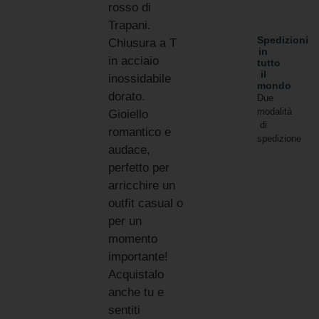
rosso di
Trapani.
Spedizioni
Chiusura a T
in
in acciaio
tutto
il
inossidabile
mondo
dorato.
Due
modalità
Gioiello
di
romantico e
spedizione
audace,
perfetto per
arricchire un
outfit casual o
per un
momento
importante!
Acquistalo
anche tu e
sentiti