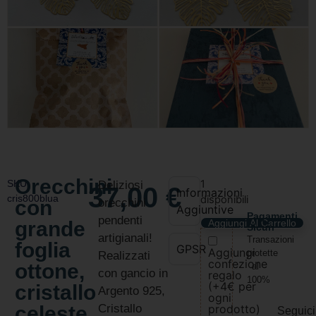
Orecchini
SKU:
1
Deliziosi
37,00
€
Informazioni
cris800blua
disponibili
con
orecchini
Aggiuntive
Pagamenti
pendenti
grande
Aggiungi Al Carrello
Sicuri
artigianali!
Transazioni
foglia
GPSR
Aggiungi
protette
Realizzati
confezione
ottone,
al
con gancio in
regalo
100%
(+4€ per
cristallo
Argento 925,
ogni
celeste
Cristallo
prodotto)
Seguici