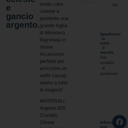
tondo color
su:
e
celeste e
gancio
pendente una
argento.
grande foglia
di Monstera
Spedizioni
in
filigranata in
tutto
ottone.
il
mondo
Accessorio
Due
perfetto per
modalità
arricchire un
di
spedizione
outfit casual,
adatto a tutte
le stagioni!
MATERIALI:
Argento 925
Cristallo
Ottone
Informativa
resi