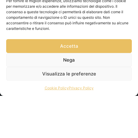
Per fornire le migliori esperienze, utilizziamo tecnologie come i cookie
per memorizzare e/o accedere alle informazioni del dispositivo. Il
consenso a queste tecnologie ci permetterà di elaborare dati come il
comportamento di navigazione o ID unici su questo sito. Non
acconsentire o ritirare il consenso può influire negativamente su alcune
Privacy Policy
caratteristiche e funzioni.
Via Franz
Cookie Policy
Fischietti, 15
Informativa
Accetta
90138
Spedizioni
Palermo
Nega
Informativa
+39
GPSR
3939546162
Visualizza le preferenze
Termini e
info@sikeliac
Condizioni
raft.com
Cookie Policy
Privacy Policy
Servizio Clienti
+39
|
Gestisci
3757750152
consensi
P.IVA
07327320821
Copyright © Tutti
i diritti riservati