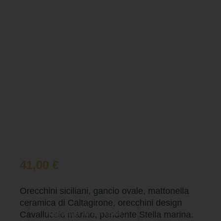
41,00
€
Orecchini siciliani, gancio ovale, mattonella
ceramica di Caltagirone, orecchini design
Aggiungi al carrello
Cavalluccio marino, pendente Stella marina.