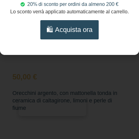
20% di sconto per ordini da almeno 200 €
Lo sconto verrà applicato automaticamente al carrello.
🛍️ Acquista ora
50,00
€
Orecchini argento, con mattonella tonda in
ceramica di caltagirone, limoni e perle di
Aggiungi al carrello
fiume