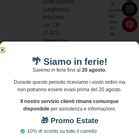
DIMENSIONI
Si
Lunghezza
accettano
resi
orecchini:
entro
cm 7,8
14
(3.12″)
gg
Dimensioni
foglia: cm 5
x 4 (2″ x
🌴 Siamo in ferie!
1.6″)
Saremo in ferie fino al
20 agosto
.
NICHEL AND
LEAD FREE
Durante questo periodo riceviamo i vostri ordini ma
non potranno essere evasi prima del 20 agosto.
Il nostro servizio clienti rimane comunque
disponibile
per assistenza e informazioni.
Prodotti Correlati
🎁 Promo Estate
10% di sconto su tutto il carrello