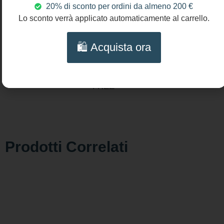
20% di sconto per ordini da almeno 200 €
Lunghezza
Lo sconto verrà applicato automaticamente al carrello.
collana:
cm 57
🛍️ Acquista ora
(22,8″)
NICHEL
AND LEAD
FREE
Prodotti Correlati