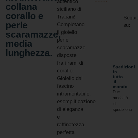
autentico
collana
siciliano di
corallo e
Trapani!
Seguic
perle
Completano
su:
scaramazze,
il gioiello
perle
media
scaramazze
lunghezza.
disposte
fra i rami di
Spedizioni
corallo.
in
tutto
Gioiello dal
il
fascino
mondo
Due
intramontabile,
modalità
esemplificazione
di
di eleganza
spedizione
e
raffinatezza,
perfetta