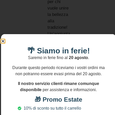
per chi
vuole unire
la bellezza
alla
tradizione!
Un’aggiunta
distintiva
ed
🌴 Siamo in ferie!
essenziale
Informativa
Saremo in ferie fino al
20 agosto
.
resi
a qualsiasi
Si
collezione
Durante questo periodo riceviamo i vostri ordini ma
accettano
di gioielli
resi
non potranno essere evasi prima del 20 agosto.
entro
importanti.
14
Il nostro servizio clienti rimane comunque
gg
MATERIALI:
disponibile
per assistenza e informazioni.
Corallo
🎁 Promo Estate
Perle
scaramazze
10% di sconto su tutto il carrello
DIMENSIONI