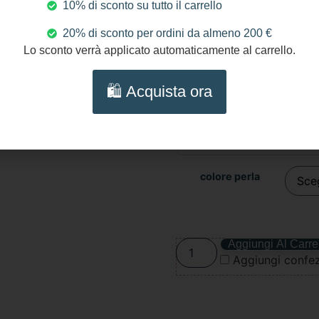
10% di sconto su tutto il carrello
Gli articoli messi in comme
salute dei consumatori.
20% di sconto per ordini da almeno 200 €
Nella descrizione di ciascun 
Lo sconto verrà applicato automaticamente al carrello.
i modi di uso e manutenzio
🛍️ Acquista ora
Informazioni Aggiuntive
GPSR
colore perla
Aggiungi Al Carre
Aggiungi confez