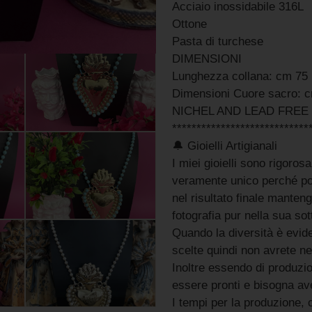
Acciaio inossidabile 316L
Ottone
Pasta di turchese
DIMENSIONI
Lunghezza collana: cm 75 
Dimensioni Cuore sacro: c
NICHEL AND LEAD FREE
****************************
🔔 Gioielli Artigianali
I miei gioielli sono rigoro
veramente unico perché pos
nel risultato finale manteng
fotografia pur nella sua sott
Quando la diversità è evide
scelte quindi non avrete n
Inoltre essendo di produzion
essere pronti e bisogna aver
I tempi per la produzione, 