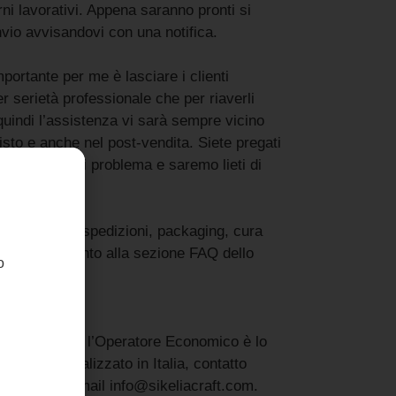
rni lavorativi. Appena saranno pronti si
nvio avvisandovi con una notifica.
portante per me è lasciare i clienti
er serietà professionale che per riaverli
indi l’assistenza vi sarà sempre vicino
isto e anche nel post-vendita. Siete pregati
per qualsiasi problema e saremo lieti di
relativa alle spedizioni, packaging, cura
ti fate riferimento alla sezione FAQ dello
o
l mio shop 🤩
comunica che l’Operatore Economico è lo
CRAFT) localizzato in Italia, contatto
, contatto email info@sikeliacraft.com.