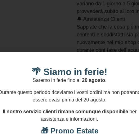
variano da 1 giorno a 5 gio
provvederà subito al loro i
🔔 Assistenza Clienti
Sappiate che la cosa più im
contenti e soddisfatti sia p
nuovamente nel mio shop qu
durante ogni fase dell’acqu
anzi di contattarmi sempre 
aiutarvi.
🌴 Siamo in ferie!
🔔 FAQ
Saremo in ferie fino al
20 agosto
.
Per qualsiasi informazione 
dei gioielli e materiali usa
Durante questo periodo riceviamo i vostri ordini ma non potrann
shop.
essere evasi prima del 20 agosto.
Grazie per avere visitato i
Il nostro servizio clienti rimane comunque disponibile
per
GPSR
assistenza e informazioni.
In conformità al GPSR si 
stesso produttore (SIKELIA
🎁 Promo Estate
telefonico +39 375 7750152