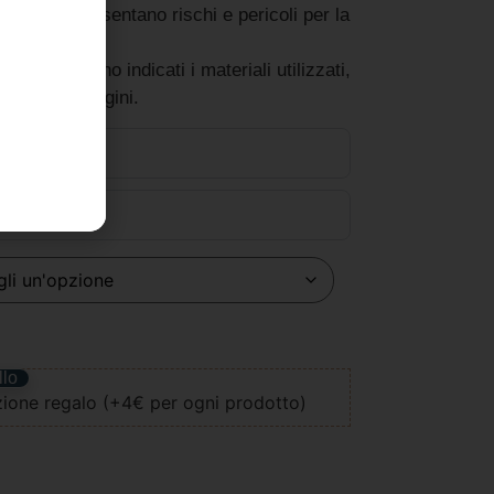
rcio non presentano rischi e pericoli per la
articolo sono indicati i materiali utilizzati,
ne e le immagini.
llo
ione regalo (+4€ per ogni prodotto)