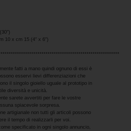
(30″)
m 10 x cm 15 (4″ x 6″)
***********************************************************
samente fatti a mano quindi ognuno di essi è
sono esservi lievi differenziazioni che
ono il singolo gioiello uguale al prototipo in
ile diversità e unicità.
nte sarete avvertiti per fare le vostre
essuna spiacevole sorpresa.
e artigianale non tutti gli articoli possono
e il tempo di realizzarli per voi.
come specificato in ogni singolo annuncio,