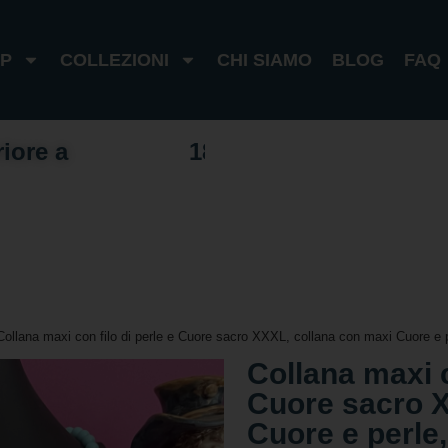
P
COLLEZIONI
CHI SIAMO
BLOG
FAQ
riore a
1
0
0
€
I
t
a
l
i
a
1
8
0
€
e
s
t
e
r
o
Collana maxi con filo di perle e Cuore sacro XXXL, collana con maxi Cuore e per
Collana maxi c
Cuore sacro X
Cuore e perle,