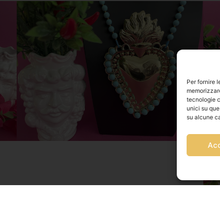
Per fornire 
memorizzare 
tecnologie c
unici su que
su alcune ca
Ac