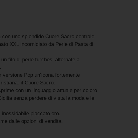
a con uno splendido Cuore Sacro centrale
mato XXL incorniciato da Perle di Pasta di
un filo di perle turchesi alternate a
.
in versione Pop un’icona fortemente
ristiana: il Cuore Sacro.
sprime con un linguaggio attuale per coloro
icilia senza perdere di vista la moda e le
 inossidabile placcato oro.
come dalle opzioni di vendita.