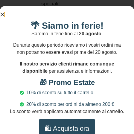
speciali!
MATERIALI:
Agata
🌴 Siamo in ferie!
viola
Informativa
Saremo in ferie fino al
20 agosto
.
resi
Perle
Si
scaramazze
Durante questo periodo riceviamo i vostri ordini ma
accettano
non potranno essere evasi prima del 20 agosto.
Ametista
resi
entro
Acciaio
Il nostro servizio clienti rimane comunque
14
inossidabile
disponibile
per assistenza e informazioni.
gg
Oro
🎁 Promo Estate
DIMENSIONI
Lunghezza
10% di sconto su tutto il carrello
collana:
20% di sconto per ordini da almeno 200 €
cm 70
Lo sconto verrà applicato automaticamente al carrello.
(28″)
NICHEL
AND
🛍️ Acquista ora