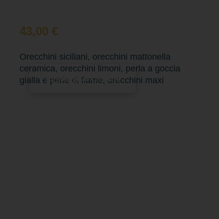
43,00
€
Orecchini siciliani, orecchini mattonella
ceramica, orecchini limoni, perla a goccia
Aggiungi al carrello
gialla e perle di fiume, orecchini maxi