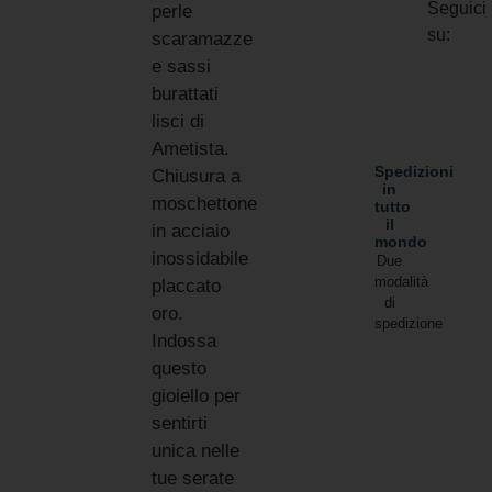
Seguici
perle
su:
scaramazze
e sassi
burattati
lisci di
Ametista.
Spedizioni
Chiusura a
in
moschettone
tutto
il
in acciaio
mondo
inossidabile
Due
modalità
placcato
di
oro.
spedizione
Indossa
questo
gioiello per
sentirti
unica nelle
tue serate