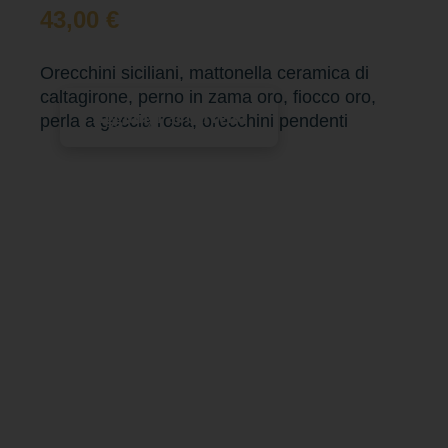
43,00
€
Orecchini siciliani, mattonella ceramica di
caltagirone, perno in zama oro, fiocco oro,
Aggiungi al carrello
perla a goccia rosa, orecchini pendenti