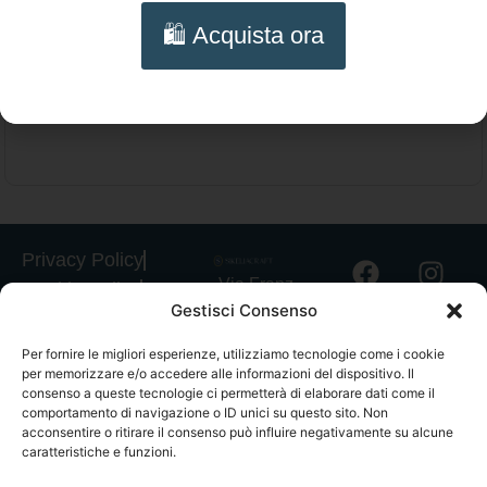
Orecchini pendenti, perno bronzo e grappoli
🛍️ Acquista ora
Aggiungi al carrello
di agata verde.
Privacy Policy
Via Franz
Cookie Policy
Gestisci Consenso
Fischietti, 15
Informativa
90138
Spedizioni
Per fornire le migliori esperienze, utilizziamo tecnologie come i cookie
Palermo
per memorizzare e/o accedere alle informazioni del dispositivo. Il
Informativa
+39
consenso a queste tecnologie ci permetterà di elaborare dati come il
GPSR
comportamento di navigazione o ID unici su questo sito. Non
3939546162
acconsentire o ritirare il consenso può influire negativamente su alcune
Termini e
info@sikeliac
caratteristiche e funzioni.
Condizioni
raft.com