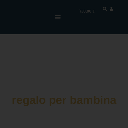
0,00
€
regalo per bambina