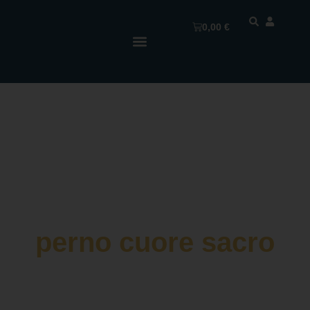
0,00
€
perno cuore sacro