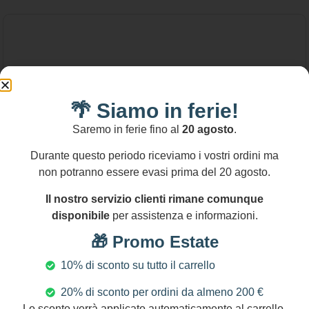
🌴 Siamo in ferie!
Saremo in ferie fino al
20 agosto
.
Durante questo periodo riceviamo i vostri ordini ma
non potranno essere evasi prima del 20 agosto.
Il nostro servizio clienti rimane comunque
disponibile
per assistenza e informazioni.
🎁 Promo Estate
10% di sconto su tutto il carrello
54,00
€
20% di sconto per ordini da almeno 200 €
Lo sconto verrà applicato automaticamente al carrello.