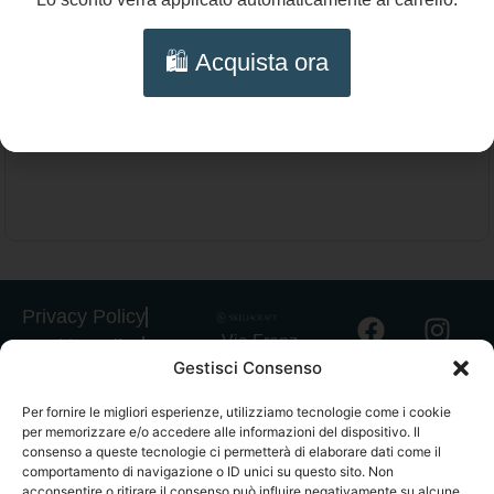
Orecchini siciliani, orecchini con cuore
sacro, orecchini grappolo corallo autentico,
🛍️ Acquista ora
orecchini maxi, perla barocca e rami di
Aggiungi al carrello
corallo vero
Privacy Policy
Via Franz
Cookie Policy
Gestisci Consenso
Fischietti, 15
Informativa
90138
Spedizioni
Per fornire le migliori esperienze, utilizziamo tecnologie come i cookie
Palermo
per memorizzare e/o accedere alle informazioni del dispositivo. Il
Informativa
+39
consenso a queste tecnologie ci permetterà di elaborare dati come il
GPSR
comportamento di navigazione o ID unici su questo sito. Non
3939546162
acconsentire o ritirare il consenso può influire negativamente su alcune