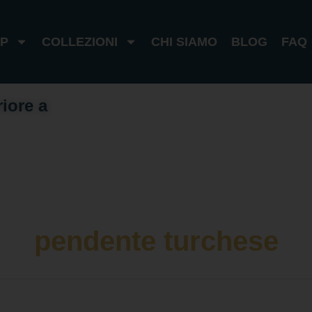
P
COLLEZIONI
CHI SIAMO
BLOG
FAQ
riore a
1
0
0
I
t
a
l
i
a
1
8
0
e
s
t
e
r
o
pendente turchese