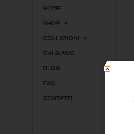
HOME
SHOP
COLLEZIONI
CHI SIAMO
BLOG
FAQ
40
CONTATTI
Cio
gra
Tur
pen
cion