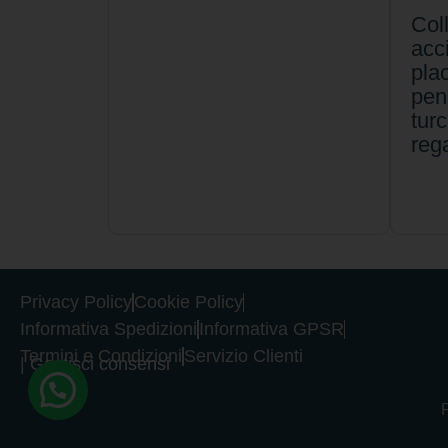
Col
acc
pla
pen
tur
rega
Privacy Policy
Cookie Policy
Informativa Spedizioni
Informativa GPSR
Termini e Condizioni
Servizio Clienti
|
Gestisci consensi
P