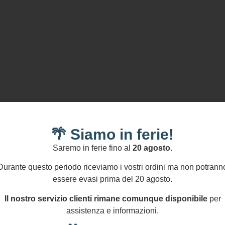
🌴 Siamo in ferie!
,00
€
35,00
€
Saremo in ferie fino al
20 agosto
.
Durante questo periodo riceviamo i vostri ordini ma non potrann
ndolo pendente a
Ciondolo pendente a
essere evasi prima del 20 agosto.
ppolo, pasta di
grappolo, pasta di
chese o Corallo,
Turchese, pendente 
Il nostro servizio clienti rimane comunque disponibile
per
dente a grappolo,
grappolo, ciondoli per
assistenza e informazioni.
doli per collana,
collana, regalo per lei
Aggiungi
Aggiungi