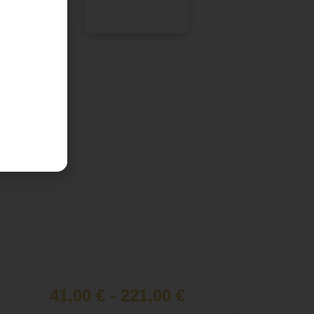
al carrello
41,00
€
-
221,00
€