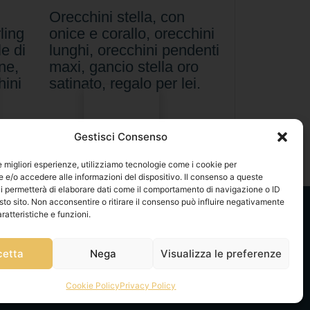
Orecchini stella, con
ling
onice e corallo, orecchini
e di
lunghi, orecchini pendenti
ne,
maxi, gancio stella oro
hini
satinato, regalo per lei.
Scegli
Gestisci Consenso
le migliori esperienze, utilizziamo tecnologie come i cookie per
e/o accedere alle informazioni del dispositivo. Il consenso a queste
i permetterà di elaborare dati come il comportamento di navigazione o ID
sto sito. Non acconsentire o ritirare il consenso può influire negativamente
ratteristiche e funzioni.
cetta
Nega
Visualizza le preferenze
Cookie Policy
Privacy Policy