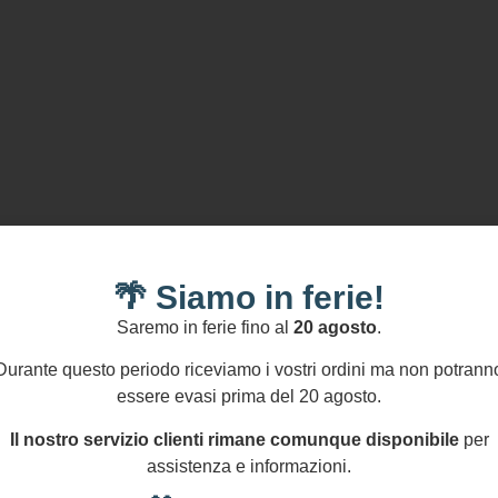
🌴 Siamo in ferie!
,00
€
34,00
€
Saremo in ferie fino al
20 agosto
.
Durante questo periodo riceviamo i vostri ordini ma non potrann
cchini con gancio
Orecchini con pesce,
essere evasi prima del 20 agosto.
ento 925, grande perla
perla a goccia gialla 
orca, grappolo
grappolo perle maior
Il nostro servizio clienti rimane comunque disponibile
per
chese e rosso.
assistenza e informazioni.
Aggiungi
Aggiungi