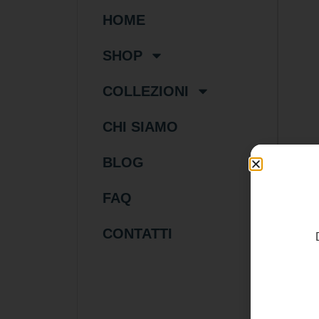
HOME
SHOP
COLLEZIONI
CHI SIAMO
BLOG
FAQ
46
CONTATTI
Ore
arg
mai
tur