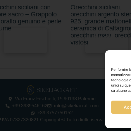
chini siciliani con
Orecchini siciliani,
re sacro – Grappolo
orecchini argento ster
Corallo genuino e perle
925, grande mattonell
fiume
ceramica di Caltagiro
orecchini maxi, orecc
Aggiungi
Aggiungi
vistosi
al carrello
al carrello
Per fornire 
memorizzare 
tecnologie c
unici su que
su alcune ca
Via Franz Fischietti, 15 90138 Palermo
+39 3939546162
info@sikeliacraft.com
Ac
+39 3757750152
.IVA 07327320821 Copyright © Tutti i diritti riservati