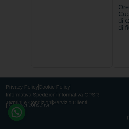
Orec
Cuo
di 
di 
Privacy Policy
Cookie Policy
Informativa Spedizioni
Informativa GPSR
Termini e Condizioni
Servizio Clienti
|
Gestisci consensi
P