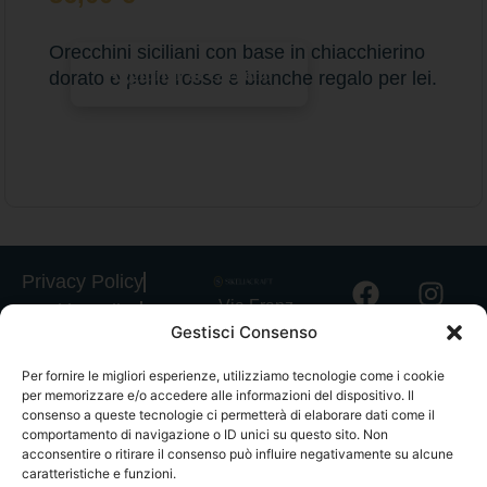
Orecchini siciliani con base in chiacchierino
Aggiungi al carrello
dorato e perle rosse e bianche regalo per lei.
Privacy Policy
Via Franz
Cookie Policy
Gestisci Consenso
Fischietti, 15
Informativa
90138
Spedizioni
Per fornire le migliori esperienze, utilizziamo tecnologie come i cookie
Palermo
per memorizzare e/o accedere alle informazioni del dispositivo. Il
Informativa
+39
consenso a queste tecnologie ci permetterà di elaborare dati come il
GPSR
comportamento di navigazione o ID unici su questo sito. Non
3939546162
acconsentire o ritirare il consenso può influire negativamente su alcune
Termini e
info@sikeliac
caratteristiche e funzioni.
Condizioni