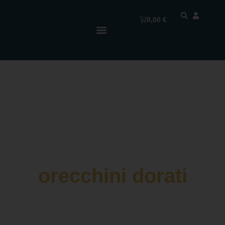
0,00
€
orecchini dorati