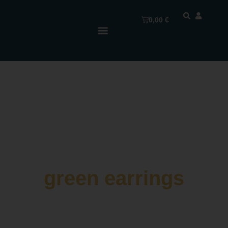
0,00
€
green earrings