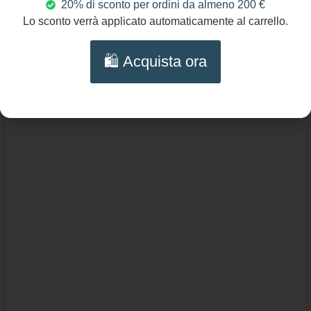
20% di sconto per ordini da almeno 200 €
56,00
€
Lo sconto verrà applicato automaticamente al carrello.
Orecchini con stella in argento 925 e perla a
🛍️ Acquista ora
goccia verde.
Aggiungi al carrello