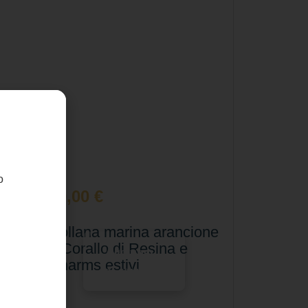
o
60,00
€
Collana marina arancione
– Corallo di Resina e
Aggiungi
Charms estivi
al carrello