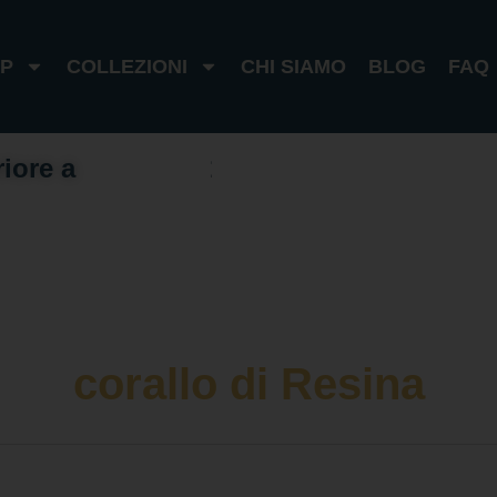
P
COLLEZIONI
CHI SIAMO
BLOG
FAQ
riore a
1
0
0
€
I
t
a
l
i
a
1
8
0
€
e
s
t
e
r
o
corallo di Resina