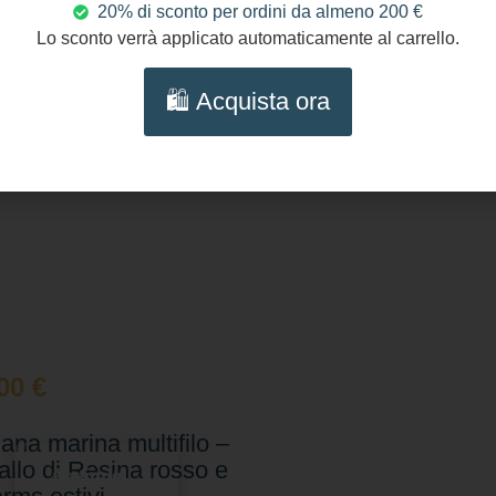
20% di sconto per ordini da almeno 200 €
Lo sconto verrà applicato automaticamente al carrello.
🛍️ Acquista ora
,00
€
lana marina multifilo –
allo di Resina rosso e
Aggiungi