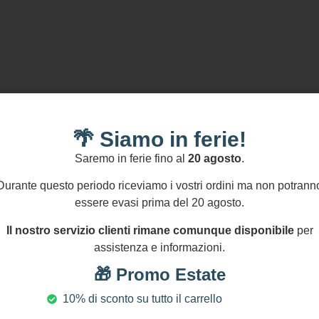
🌴 Siamo in ferie!
Saremo in ferie fino al
20 agosto
.
Durante questo periodo riceviamo i vostri ordini ma non potrann
,00
€
60,00
€
essere evasi prima del 20 agosto.
Il nostro servizio clienti rimane comunque disponibile
per
ana estiva multifilo –
Collana estiva viola –
assistenza e informazioni.
allo di Resina verde e
Corallo di Resina con
Aggiungi
Aggiungi
🎁 Promo Estate
rms estivi
Charms estivi
al carrello
al carrello
10% di sconto su tutto il carrello