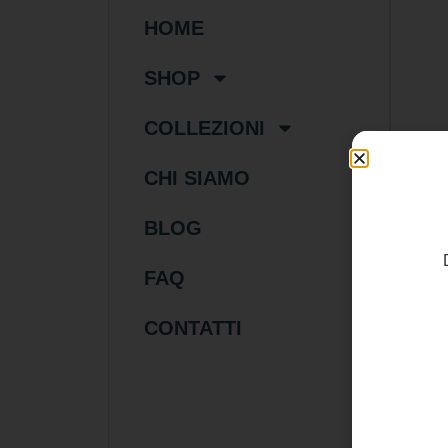
HOME
SHOP
COLLEZIONI
CHI SIAMO
BLOG
FAQ
60
CONTATTI
Coll
Cor
Cha