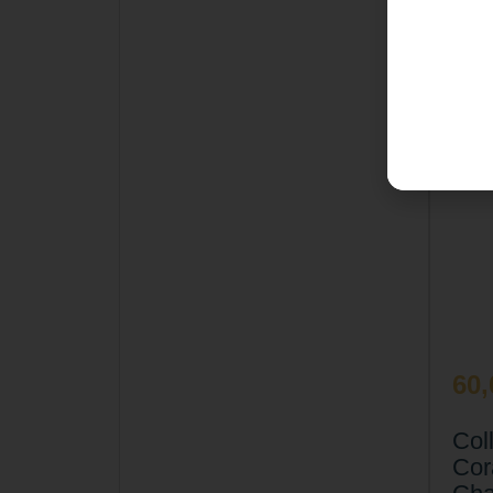
60
Col
Cor