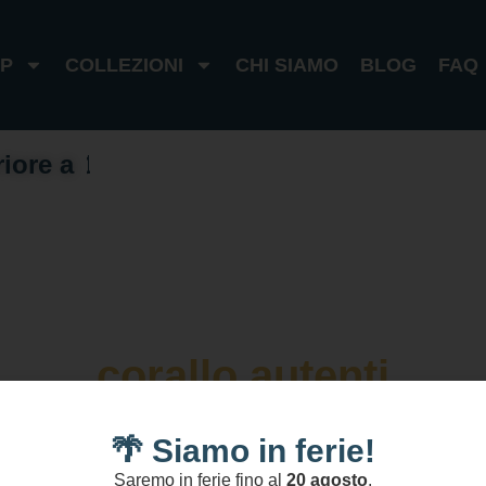
P
COLLEZIONI
CHI SIAMO
BLOG
FAQ
riore a
1
0
0
€
I
t
a
l
i
a
1
8
0
€
e
s
t
e
r
o
corallo autenti
🌴 Siamo in ferie!
Saremo in ferie fino al
20 agosto
.