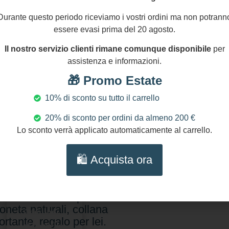
Durante questo periodo riceviamo i vostri ordini ma non potrann
essere evasi prima del 20 agosto.
Il nostro servizio clienti rimane comunque disponibile
per
assistenza e informazioni.
🎁 Promo Estate
10% di sconto su tutto il carrello
20% di sconto per ordini da almeno 200 €
Lo sconto verrà applicato automaticamente al carrello.
9,00
€
🛍️ Acquista ora
endida collana con
le barocche, rami di
allo autentico e perle
oneta naturali, collana
Aggiungi
rtante, regalo per lei.
al carrello