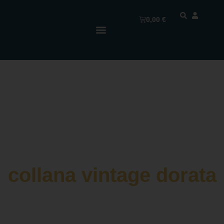
0,00
€
collana vintage dorata