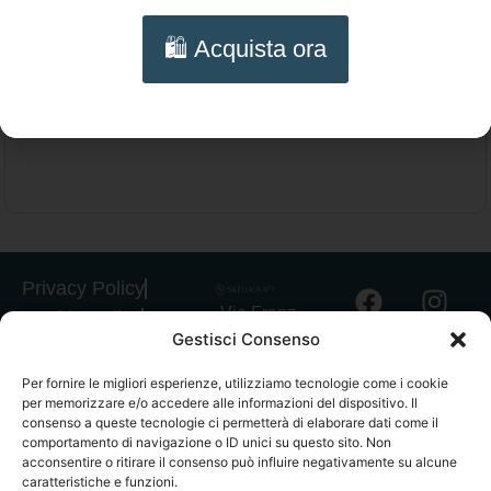
Collana Cavalluccio Marino – Collana
🛍️ Acquista ora
siciliana artigianale con ceramica di
Scegli
Caltagirone e charms marini
Privacy Policy
Via Franz
Cookie Policy
Gestisci Consenso
Fischietti, 15
Informativa
90138
Spedizioni
Per fornire le migliori esperienze, utilizziamo tecnologie come i cookie
Palermo
per memorizzare e/o accedere alle informazioni del dispositivo. Il
Informativa
+39
consenso a queste tecnologie ci permetterà di elaborare dati come il
GPSR
comportamento di navigazione o ID unici su questo sito. Non
3939546162
acconsentire o ritirare il consenso può influire negativamente su alcune
Termini e
info@sikeliac
caratteristiche e funzioni.