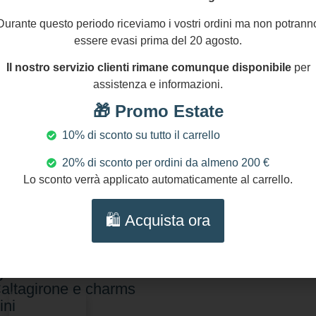
Durante questo periodo riceviamo i vostri ordini ma non potrann
essere evasi prima del 20 agosto.
Il nostro servizio clienti rimane comunque disponibile
per
assistenza e informazioni.
🎁 Promo Estate
10% di sconto su tutto il carrello
20% di sconto per ordini da almeno 200 €
Lo sconto verrà applicato automaticamente al carrello.
,00
€
-
113,00
€
🛍️ Acquista ora
lana Cavalluccio
ino – Collana siciliana
igianale con ceramica
Caltagirone e charms
ini
Scegli