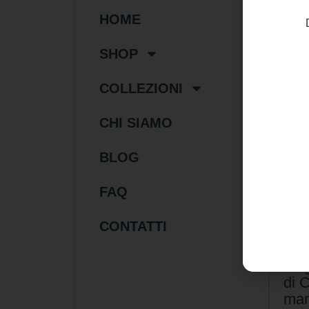
HOME
SHOP
COLLEZIONI
CHI SIAMO
BLOG
FAQ
28
CONTATTI
Col
Mar
art
di 
mar