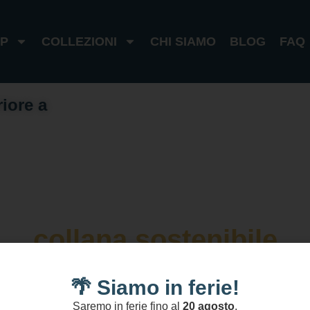
P
COLLEZIONI
CHI SIAMO
BLOG
FAQ
riore a
1
0
0
€
I
t
a
l
i
a
1
8
0
€
e
s
t
e
r
o
collana sostenibile
🌴 Siamo in ferie!
Saremo in ferie fino al
20 agosto
.