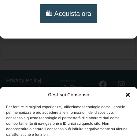
Collana quattro fili Perle Maiorca bianche –
🛍️ Acquista ora
Girocollo choker artigianale con chiusura in
Aggiungi al carrello
filigrana dorata
Privacy Policy
Via Franz
Cookie Policy
Gestisci Consenso
Fischietti, 15
Informativa
90138
Spedizioni
Per fornire le migliori esperienze, utilizziamo tecnologie come i cookie
Palermo
per memorizzare e/o accedere alle informazioni del dispositivo. Il
Informativa
+39
consenso a queste tecnologie ci permetterà di elaborare dati come il
GPSR
comportamento di navigazione o ID unici su questo sito. Non
3939546162
acconsentire o ritirare il consenso può influire negativamente su alcune
Termini e
info@sikeliac
caratteristiche e funzioni.