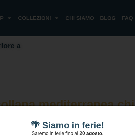
P
COLLEZIONI
CHI SIAMO
BLOG
FAQ
riore a
1
0
0
€
I
t
a
l
i
a
1
8
0
€
e
s
t
e
r
o
ollana mediterranea ch
🌴 Siamo in ferie!
Saremo in ferie fino al
20 agosto
.