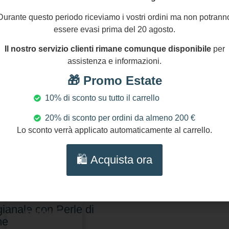
Durante questo periodo riceviamo i vostri ordini ma non potrann
essere evasi prima del 20 agosto.
Il nostro servizio clienti rimane comunque disponibile
per
assistenza e informazioni.
🎁 Promo Estate
10% di sconto su tutto il carrello
20% di sconto per ordini da almeno 200 €
Lo sconto verrà applicato automaticamente al carrello.
0,00
€
🛍️ Acquista ora
lana con Cammeo
entico e Corniola
ara – Collana
gianale con Perle di
Aggiungi
me
al carrello