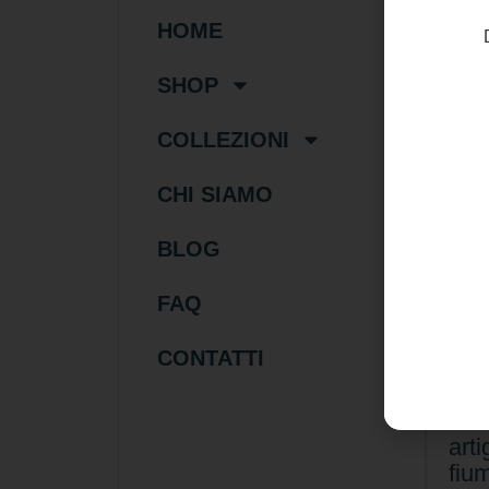
HOME
SHOP
COLLEZIONI
CHI SIAMO
BLOG
FAQ
10
CONTATTI
Col
aut
chi
arti
fiu