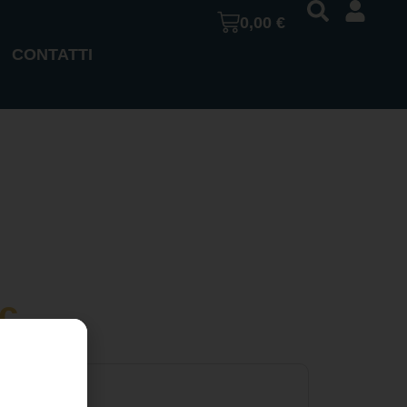
0,00
€
CONTATTI
ic