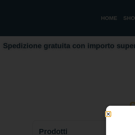
HOME
SHO
Spedizione gratuita con importo supe
c
Prodotti