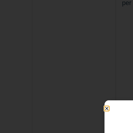
per 
45