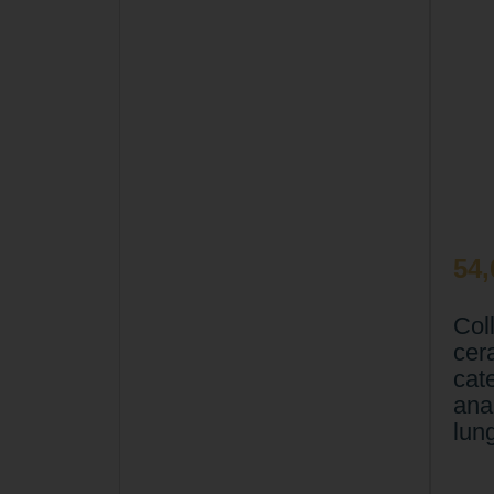
54
Col
cer
cat
anal
lun