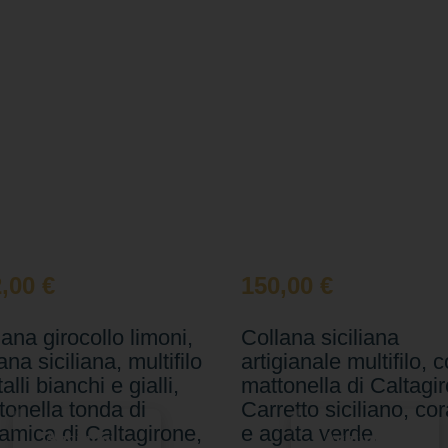
2,00
€
150,00
€
ana girocollo limoni,
Collana siciliana
ana siciliana, multifilo
artigianale multifilo, 
talli bianchi e gialli,
mattonella di Caltagi
tonella tonda di
Carretto siciliano, cora
amica di Caltagirone,
e agata verde.
Aggiungi
Aggiungi