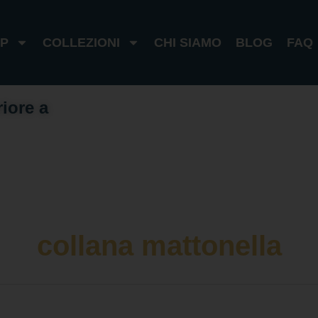
P
COLLEZIONI
CHI SIAMO
BLOG
FAQ
riore a
1
0
0
€
I
t
a
l
i
a
1
8
0
€
e
s
t
e
r
o
collana mattonella