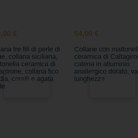
0,00
€
54,00
€
ana tre fili di perle di
Collane con mattonell
e, collana siciliana,
ceramica di Caltagiro
tonella ceramica di
catena in alluminio
agirone, collana fico
anallergico dorato, va
dia, coralli e agata
lunghezze.
Aggiungi
Aggiungi
de.
al carrello
al carrello