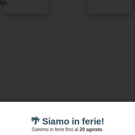
lei.
al carrello
al carrello
🌴 Siamo in ferie!
,00
€
170,00
€
Saremo in ferie fino al
20 agosto
.