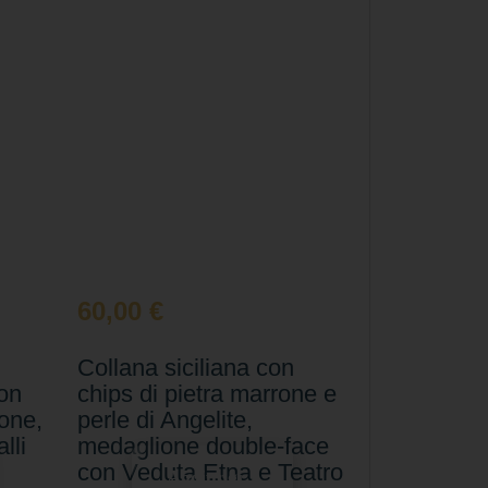
60,00
€
Collana siciliana con
con
chips di pietra marrone e
rone,
perle di Angelite,
lli
medaglione double-face
con Veduta Etna e Teatro
Aggiungi