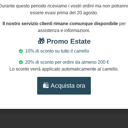
Durante questo periodo riceviamo i vostri ordini ma non potrann
lana siciliana con
Collana siciliana multi
essere evasi prima del 20 agosto.
aglione double face
5 fili di pietra lavica,
 Limoni, Agata gialla e
collana annodata a
Il nostro servizio clienti rimane comunque disponibile
per
ps azzurre.
mano, mattonella
assistenza e informazioni.
Caltagirone raffigura
Aggiungi
Aggiungi
🎁 Promo Estate
Trinacria.
al carrello
al carrello
10% di sconto su tutto il carrello
20% di sconto per ordini da almeno 200 €
Lo sconto verrà applicato automaticamente al carrello.
🛍️ Acquista ora