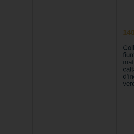
14
Coll
fium
mat
calt
d’in
ver