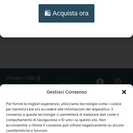
Collana Testa di Moro Siciliana – Collana
🛍️ Acquista ora
artigianale con Agata rosa e charms
Scegli
portafortuna
Privacy Policy
Via Franz
Cookie Policy
Gestisci Consenso
Fischietti, 15
Informativa
90138
Spedizioni
Per fornire le migliori esperienze, utilizziamo tecnologie come i cookie
Palermo
per memorizzare e/o accedere alle informazioni del dispositivo. Il
Informativa
+39
consenso a queste tecnologie ci permetterà di elaborare dati come il
GPSR
comportamento di navigazione o ID unici su questo sito. Non
3939546162
acconsentire o ritirare il consenso può influire negativamente su alcune
Termini e
info@sikeliac
caratteristiche e funzioni.