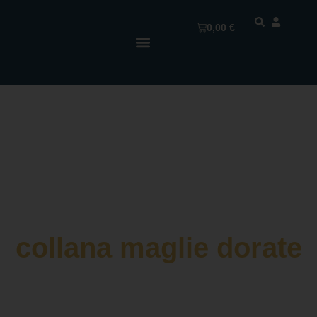
0,00
€
collana maglie dorate