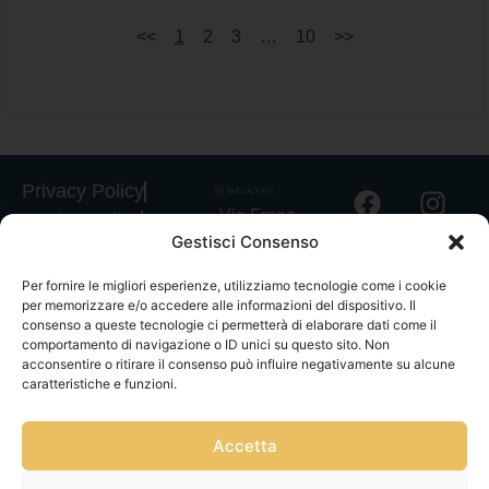
<<
1
2
3
…
10
>>
Privacy Policy
Via Franz
Cookie Policy
Gestisci Consenso
Fischietti, 15
Informativa
90138
Spedizioni
Per fornire le migliori esperienze, utilizziamo tecnologie come i cookie
Palermo
per memorizzare e/o accedere alle informazioni del dispositivo. Il
Informativa
+39
consenso a queste tecnologie ci permetterà di elaborare dati come il
GPSR
comportamento di navigazione o ID unici su questo sito. Non
3939546162
acconsentire o ritirare il consenso può influire negativamente su alcune
Termini e
info@sikeliac
caratteristiche e funzioni.
Condizioni
raft.com
Servizio Clienti
+39
|
Gestisci
Accetta
3757750152
consensi
P.IVA