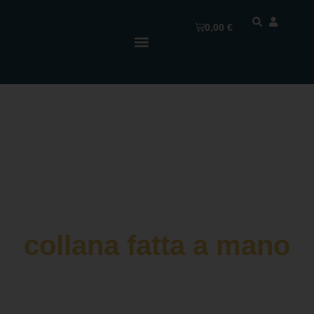
0,00
€
collana fatta a mano