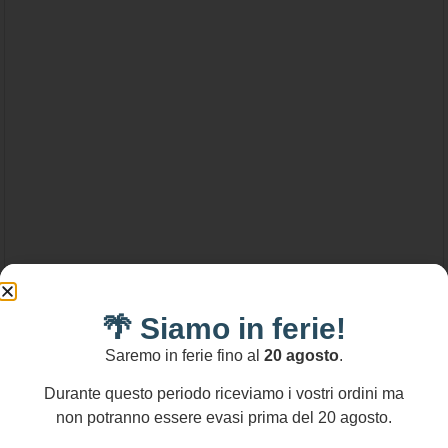
70,00
€
🌴 Siamo in ferie!
Saremo in ferie fino al
20 agosto
.
Collana artigianale siciliana con Giada verde
e Anfora di ceramica di Caltagirone dipinta a
Durante questo periodo riceviamo i vostri ordini ma
mano.
non potranno essere evasi prima del 20 agosto.
Aggiungi al carrello