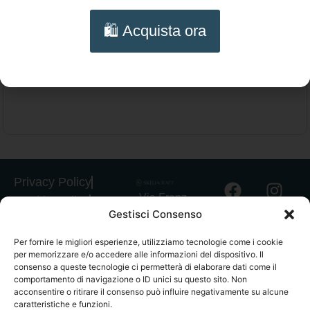
Collana Cavalluccio Marino – Collana
🛍️ Acquista ora
siciliana artigianale con ceramica di
Scegli
Caltagirone e charms marini
Privacy Policy
Via Franz
Cookie Policy
Gestisci Consenso
Fischietti, 15
Informativa
90138
Spedizioni
Per fornire le migliori esperienze, utilizziamo tecnologie come i cookie
Palermo
per memorizzare e/o accedere alle informazioni del dispositivo. Il
Informativa
+39
consenso a queste tecnologie ci permetterà di elaborare dati come il
GPSR
comportamento di navigazione o ID unici su questo sito. Non
3939546162
acconsentire o ritirare il consenso può influire negativamente su alcune
Termini e
info@sikeliac
caratteristiche e funzioni.