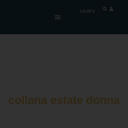
0,00
€
collana estate donna