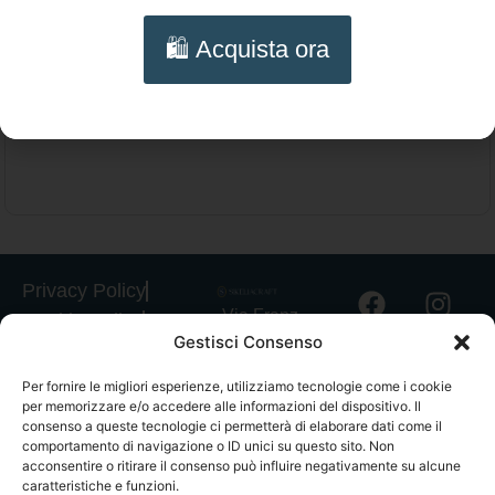
Collana multifilo Corniola colore cipria –
🛍️ Acquista ora
Girocollo artigianale e lavorazione a
Aggiungi al carrello
chiacchierino
Privacy Policy
Via Franz
Cookie Policy
Gestisci Consenso
Fischietti, 15
Informativa
90138
Spedizioni
Per fornire le migliori esperienze, utilizziamo tecnologie come i cookie
Palermo
per memorizzare e/o accedere alle informazioni del dispositivo. Il
Informativa
+39
consenso a queste tecnologie ci permetterà di elaborare dati come il
GPSR
comportamento di navigazione o ID unici su questo sito. Non
3939546162
acconsentire o ritirare il consenso può influire negativamente su alcune
Termini e
info@sikeliac
caratteristiche e funzioni.