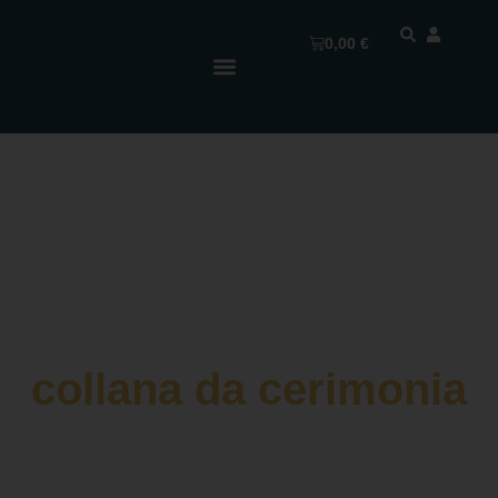
0,00
€
collana da cerimonia