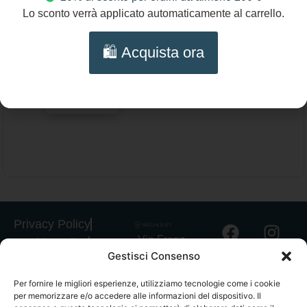
64,00
€
Lo sconto verrà applicato automaticamente al carrello.
Collana con catena oro tipo rolo, ciondolo
🛍️ Acquista ora
cuore oversize XL, collana oro con grande
cuore, girocollo con catena grossa, cuore
Scegli
gigante.
Privacy Policy
Via Franz
Cookie Policy
Gestisci Consenso
Fischietti, 15
Informativa
90138
Spedizioni
Per fornire le migliori esperienze, utilizziamo tecnologie come i cookie
Palermo
per memorizzare e/o accedere alle informazioni del dispositivo. Il
Informativa
+39