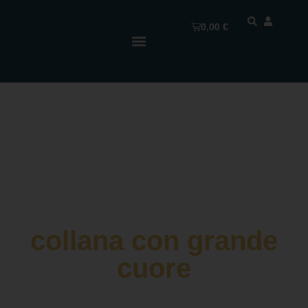
0,00
€
collana con grande
cuore