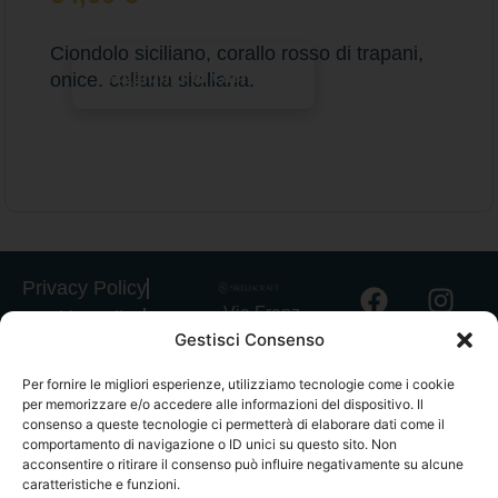
Ciondolo siciliano, corallo rosso di trapani,
Aggiungi al carrello
onice. collana siciliana.
Privacy Policy
Via Franz
Cookie Policy
Gestisci Consenso
Fischietti, 15
Informativa
90138
Spedizioni
Per fornire le migliori esperienze, utilizziamo tecnologie come i cookie
Palermo
per memorizzare e/o accedere alle informazioni del dispositivo. Il
Informativa
+39
consenso a queste tecnologie ci permetterà di elaborare dati come il
GPSR
comportamento di navigazione o ID unici su questo sito. Non
3939546162
acconsentire o ritirare il consenso può influire negativamente su alcune
Termini e
info@sikeliac
caratteristiche e funzioni.
Condizioni