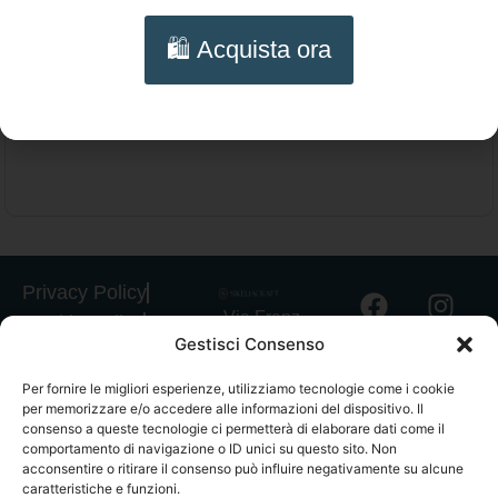
Collana siciliana con Onice, collana
🛍️ Acquista ora
annodata a mano, Cavalluccio marino di
Aggiungi al carrello
ceramica di Caltagirone.
Privacy Policy
Via Franz
Cookie Policy
Gestisci Consenso
Fischietti, 15
Informativa
90138
Spedizioni
Per fornire le migliori esperienze, utilizziamo tecnologie come i cookie
Palermo
per memorizzare e/o accedere alle informazioni del dispositivo. Il
Informativa
+39
consenso a queste tecnologie ci permetterà di elaborare dati come il
GPSR
comportamento di navigazione o ID unici su questo sito. Non
3939546162
acconsentire o ritirare il consenso può influire negativamente su alcune
Termini e
info@sikeliac
caratteristiche e funzioni.