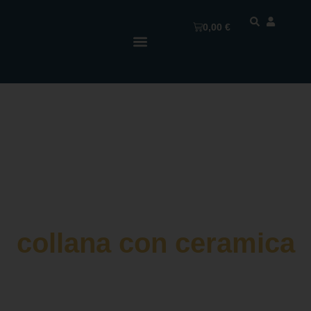
0,00
€
collana con ceramica