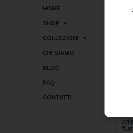
HOME
SHOP
COLLEZIONI
CHI SIAMO
BLOG
FAQ
10
CONTATTI
Col
aut
Tur
arti
fiu