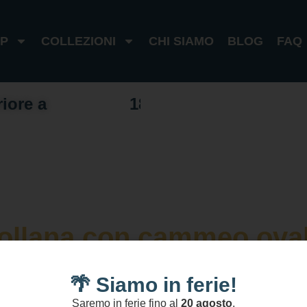
P
COLLEZIONI
CHI SIAMO
BLOG
FAQ
riore a
1
0
0
€
I
t
a
l
i
a
1
8
0
€
e
s
t
e
r
o
ollana con cammeo ova
🌴 Siamo in ferie!
Saremo in ferie fino al
20 agosto
.