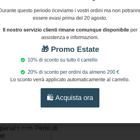
Durante questo periodo riceviamo i vostri ordini ma non potrann
essere evasi prima del 20 agosto.
Il nostro servizio clienti rimane comunque disponibile
per
assistenza e informazioni.
🎁 Promo Estate
10% di sconto su tutto il carrello
20% di sconto per ordini da almeno 200 €
Lo sconto verrà applicato automaticamente al carrello.
0,00
€
🛍️ Acquista ora
lana con Cammeo
entico e pasta di
chese – Collana
gianale con Perle di
Aggiungi
me
al carrello