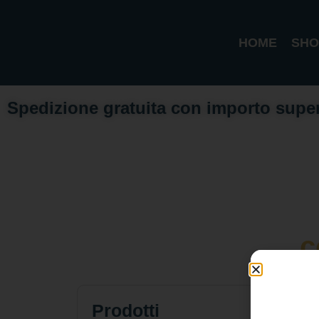
HOME
SHO
Spedizione gratuita con importo supe
c
Prodotti