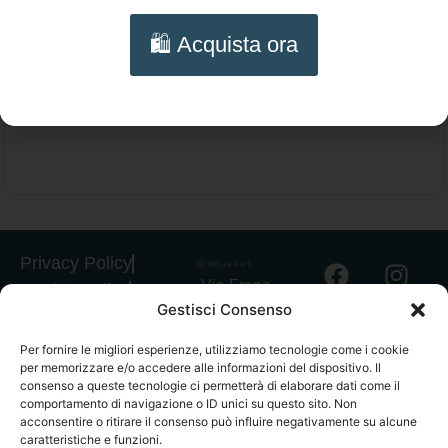
Collana multifilo Corniola colore cipria –
🛍️ Acquista ora
Girocollo artigianale e lavorazione a
Aggiungi al carrello
chiacchierino
Privacy Policy
Via Franz
Cookie Policy
Gestisci Consenso
Fischietti, 15
Informativa
90138
Spedizioni
Per fornire le migliori esperienze, utilizziamo tecnologie come i cookie
Palermo
per memorizzare e/o accedere alle informazioni del dispositivo. Il
Informativa
+39
consenso a queste tecnologie ci permetterà di elaborare dati come il
GPSR
comportamento di navigazione o ID unici su questo sito. Non
3939546162
acconsentire o ritirare il consenso può influire negativamente su alcune
Termini e
info@sikeliac
caratteristiche e funzioni.