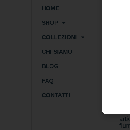
HOME
SHOP
COLLEZIONI
CHI SIAMO
BLOG
FAQ
10
CONTATTI
Col
aut
Tur
arti
fiu