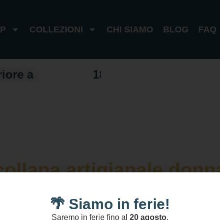
P
COLLEZIONI
CHI SIAMO
BLOG
FAQ
riore a
1
0
0
€
I
t
a
l
i
a
1
8
0
€
e
s
t
e
r
o
collana artigianale donn
🌴 Siamo in ferie!
Saremo in ferie fino al
20 agosto
.