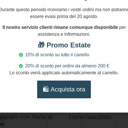
Durante questo periodo riceviamo i vostri ordini ma non potrann
essere evasi prima del 20 agosto.
Il nostro servizio clienti rimane comunque disponibile
per
assistenza e informazioni.
🎁 Promo Estate
10% di sconto su tutto il carrello
20% di sconto per ordini da almeno 200 €
Lo sconto verrà applicato automaticamente al carrello.
0,00
€
75,00
€
🛍️ Acquista ora
lana con Cammeo
Collana lunga Perle
entico e pasta di
Maiorca rosate – Gioi
chese – Collana
artigianale con maxi
gianale con Perle di
corno maculato
Aggiungi
me
al carrello
Scegli