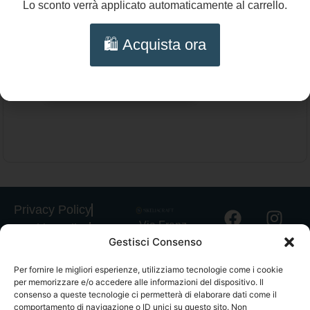
Lo sconto verrà applicato automaticamente al carrello.
43,00
€
🛍️ Acquista ora
Collana girocollo con catena, maglia ad
anelli, acciaio placcato oro, collana estiva
Aggiungi al carrello
con tanti charms marini, regalo ragazza.
Privacy Policy
Via Franz
Cookie Policy
Gestisci Consenso
Fischietti, 15
Informativa
90138
Spedizioni
Per fornire le migliori esperienze, utilizziamo tecnologie come i cookie
Palermo
per memorizzare e/o accedere alle informazioni del dispositivo. Il
Informativa
+39
consenso a queste tecnologie ci permetterà di elaborare dati come il
GPSR
comportamento di navigazione o ID unici su questo sito. Non
3939546162