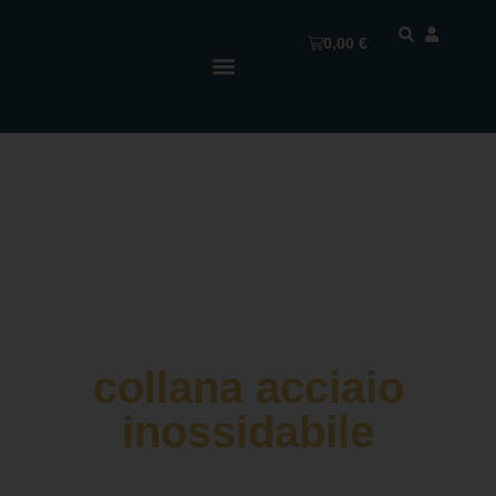
0,00
€
collana acciaio
inossidabile